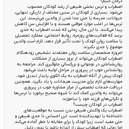
درمان کنیم؟
اضطراب و ترس بخشی طبیعی از رشد کودکان محسوب
می‌شود. بسیاری از کودکان در سنین مختلف از تاریکی، تنهایی،
حیوانات، مدرسه یا حتی جدا شدن از والدین می‌ترسند. این
ترس‌ها در اغلب موارد موقتی هستند و با افزایش سن کاهش
پیدا می‌کنند. با این حال، زمانی که شدت اضطراب به حدی
برسد که فعالیت‌های روزمره، روابط اجتماعی، عملکرد تحصیلی
یا سلامت روان کودک را تحت تأثیر قرار دهد، لازم است والدین
موضوع را جدی بگیرند.
امروزه متخصصان سلامت روان معتقدند تشخیص زودهنگام
اضطراب کودکان می‌تواند از بروز بسیاری از مشکلات
روان‌شناختی در نوجوانی و بزرگسالی جلوگیری کند. مراجعه به
روانشناس خوب در پیروزی در مراحل اولیه باعث می‌شود
کودک پیش از آنکه اضطراب به یک الگوی پایدار تبدیل شود،
مهارت‌های لازم برای مدیریت هیجانات را یاد بگیرد. همچنین
دریافت خدمات تخصصی از مرکز مشاوره خوب در پیروزی
می‌تواند به والدین کمک کند تا شیوه صحیح برخورد با ترس‌ها
و نگرانی‌های فرزند خود را بیاموزند.
اضطراب در کودکان چیست؟
اضطراب یک واکنش طبیعی بدن نسبت به موقعیت‌های
ناشناخته یا تهدیدکننده است. این احساس تا حدی طبیعی و
حتی مفید است، زیرا کودک را برای مقابله با خطر آماده می‌کند.
اما زمانی که اضطراب بیش از اندازه باشد یا بدون دلیل