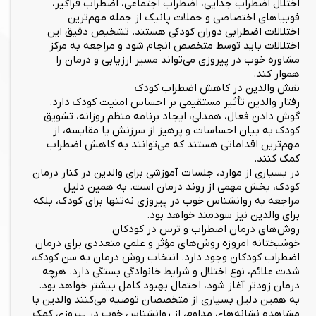
اختلال اضطراب جدایی، اضطراب اجتماعی، اضطراب فراگیر،
فوبیاهای اختصاصی و حملات پانیک از جمله مهم‌ترین
اختلالات اضطرابی دوران کودکی هستند. تشخیص دقیق این
اختلالات باید توسط متخصص انجام شود و مراجعه به مرکز
مشاوره خوب در پیروزی می‌تواند مسیر ارزیابی و درمان را
هموار کند.
نقش والدین در کاهش اضطراب کودک
رفتار والدین تأثیر مستقیمی بر احساس امنیت کودک دارد.
گوش دادن فعال، همدلی، ایجاد برنامه منظم روزانه، تشویق
کودک به بیان احساسات و پرهیز از سرزنش یا مقایسه، از
مهم‌ترین اقداماتی هستند که می‌توانند به کاهش اضطراب
کمک کنند.
در بسیاری از موارد، جلسات آموزشی برای والدین در کنار درمان
کودک، بخش مهمی از روند درمان است. به همین دلیل
مراجعه به روانشناس خوب در پیروزی نه‌تنها برای کودک، بلکه
برای والدین نیز سودمند خواهد بود.
روش‌های درمان اضطراب و ترس در کودکان
خوشبختانه امروزه روش‌های مؤثر و علمی متعددی برای درمان
اضطراب کودکان وجود دارد. انتخاب روش درمان به سن کودک،
شدت علائم، نوع اختلال و شرایط خانوادگی بستگی دارد. هرچه
درمان زودتر آغاز شود، احتمال بهبود کامل بیشتر خواهد بود.
به همین دلیل بسیاری از متخصصان توصیه می‌کنند والدین با
مشاهده نشانه‌های مداوم، از روانشناس خوب در پیروزی کمک