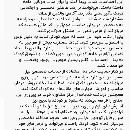
این احساسات شدت پیدا کنند یا برای مدت طولانی ادامه
داشته باشند، می‌توانند بر رشد عاطفی، تحصیلی و اجتماعی
کودک تأثیر منفی بگذارند. آگاهی والدین از علائم
هشداردهنده، شناخت عوامل ایجادکننده اضطراب و مراجعه
به متخصص در زمان مناسب، مهم‌ترین اقداماتی هستند که
می‌توانند از مزمن شدن این مشکل جلوگیری کنند.
یکی از نکات مهم این است که هیچ کودکی نباید به دلیل ترس
یا اضطراب سرزنش شود. کودک مضطرب بیش از هر چیز به
احساس امنیت، درک شدن و حمایت نیاز دارد. والدین با ایجاد
فضایی آرام در خانه، گوش دادن بدون قضاوت و تشویق کودک
به بیان احساسات، نقش بسیار مهمی در بهبود وضعیت او
خواهند داشت.
در کنار حمایت خانواده، استفاده از خدمات تخصصی نیز
اهمیت زیادی دارد. مراجعه به روانشناس خوب در پیروزی
می‌تواند به تشخیص دقیق علت اضطراب، انتخاب روش درمان
مناسب و آموزش مهارت‌های مقابله‌ای به کودک کمک کند.
همچنین دریافت خدمات از مرکز مشاوره خوب در پیروزی این
امکان را فراهم می‌کند که علاوه بر کودک، والدین نیز
آموزش‌های لازم را برای مدیریت صحیح شرایط دریافت کنند.
فراموش نکنید که درمان زودهنگام، احتمال موفقیت را به
میزان قابل توجهی افزایش می‌دهد. هرچه مداخله تخصصی
سریع‌تر انجام شود، کودک راحت‌تر می‌تواند بر ترس‌های خود
غلبه کرده و زندگی شادتر و سالم‌تری را تجربه کند. اگر احساس