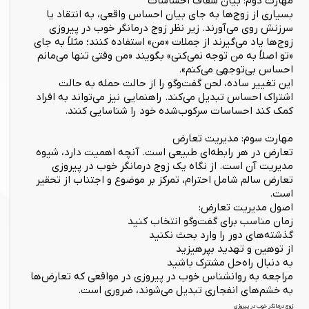
مهارت دوم: بیان شفاف احساسات
بسیاری از زوج‌ها به جای بیان احساس واقعی، به انتقاد یا
سرزنش روی می‌آورند. زیر نظر زوج درمانگر خوب در پیروزی
زوج‌ها یاد می‌گیرند از جملات «من» استفاده کنند؛ مثلاً به جای
«تو اصلاً به من توجه نمی‌کنی» بگویند «من وقتی تنها می‌مانم
احساس بی‌توجهی می‌کنم».
این تغییر ساده، لحن گفت‌وگو را از حالت حمله به حالت
اشتراک احساس تبدیل می‌کند. راهنمایی نیز می‌تواند به افراد
کمک کند احساسات سرکوب‌شده خود را شناسایی کنند.
مهارت سوم: مدیریت تعارض
تعارض در هر رابطه‌ای طبیعی است. آنچه اهمیت دارد، شیوه
مدیریت آن است. از نگاه یک زوج درمانگر خوب در پیروزی
تعارض سالم شامل احترام، تمرکز بر موضوع و اجتناب از تحقیر
است.
اصول مدیریت تعارض:
زمان مناسب برای گفت‌وگو انتخاب کنید
گذشته‌های دور را وارد بحث نکنید
از توهین و تهدید بپرهیزید
به دنبال راه‌حل مشترک باشید
مراجعه به روانشناس خوب در پیروزی در مواقعی که تعارض‌ها
به خشم‌های انفجاری تبدیل می‌شوند، ضروری است.
زوج درمانگر خوب در پیروزی