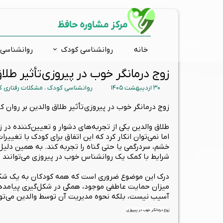
مرکز مشاوره حافظ
خانه
روانشناسی کودک
روانشناسی 
زوج درمانگر خوب در پیروزی تأثیر طلا
مشاوره فردی
ارتقاء شناختی
اضطراب و استرس
ارزیابی و تشخیص روانی
افسر
مشاور
تست 
بیش 
۳۰ اردیبهشت ۱۴۰۵
روانشناسی کودک
،
مشکلات رفتاری ک
درمان دوقطبی
مشاوره تحصیلی
کودکان استثنائی
ارتقاء توجه و تمرکز
وسوا
مشاو
تست
اختلا
گروه درمانی
ارتقاء حافظه
آموزش فرزند پروری
زوج د
گفتار
تست ش
زوج درمانگر خوب در پیروزی تأثیر طلاق والدین بر روان 
ارتقاء خلاقیت
روانشناسی نوجوانان
تست
طلاق والدین یکی از تجربه‌های دشوار و تعیین‌کننده در
تس
اما نمی‌توان انکار کرد که این اتفاق برای کودک با تغی
خشم، سردرگمی یا حتی گناه را تجربه کند. به همین دلیل 
است
شرایط با کمک یک روانشناس خوب در پیروزی می‌توانند این
درک این موضوع ضروری است که همه کودکان به یک شکل
میزان حمایت عاطفی موجود، همگی در شکل‌گیری پیامدهای
آسیب نیست، بلکه نحوه مدیریت آن توسط والدین می‌تواند
زوج درمانگر خوب در پیروزی