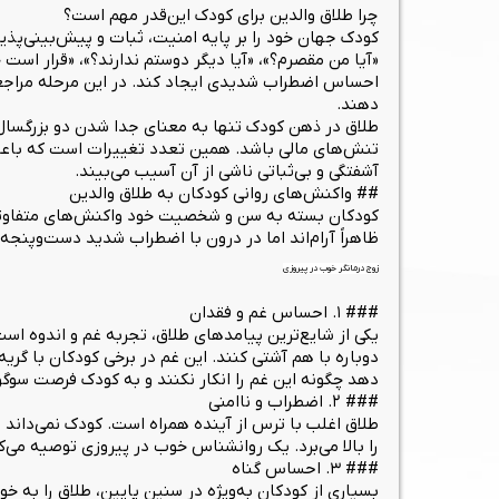
چرا طلاق والدین برای کودک این‌قدر مهم است؟
کودک جهان خود را بر پایه امنیت، ثبات و پیش‌بینی‌پذی
«آیا من مقصرم؟»، «آیا دیگر دوستم ندارند؟»، «قرار است 
احساس اضطراب شدیدی ایجاد کند. در این مرحله مراجعه
دهند.
طلاق در ذهن کودک تنها به معنای جدا شدن دو بزرگسال 
تنش‌های مالی باشد. همین تعدد تغییرات است که باعث م
آشفتگی و بی‌ثباتی ناشی از آن آسیب می‌بیند.
## واکنش‌های روانی کودکان به طلاق والدین
کودکان بسته به سن و شخصیت خود واکنش‌های متفاوتی ن
ظاهراً آرام‌اند اما در درون با اضطراب شدید دست‌وپنج
زوج درمانگر خوب در پیروزی
### ۱. احساس غم و فقدان
یکی از شایع‌ترین پیامدهای طلاق، تجربه غم و اندوه اس
دوباره با هم آشتی کنند. این غم در برخی کودکان با گری
دهد چگونه این غم را انکار نکنند و به کودک فرصت سوگو
### ۲. اضطراب و ناامنی
طلاق اغلب با ترس از آینده همراه است. کودک نمی‌داند ق
را بالا می‌برد. یک روانشناس خوب در پیروزی توصیه می‌کن
### ۳. احساس گناه
بسیاری از کودکان به‌ویژه در سنین پایین، طلاق را به 