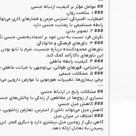
---
## عوامل مؤثر بر کیفیت ارتباط جنسی
### ۱. سلامت روان
اضطراب، افسردگی، استرس مزمن و فشارهای کاری می‌توان
رابطه مستقیمی با رضایت جنسی دارد.
### ۲. تصویر بدنی
نگرش فرد نسبت به بدن خود بر اعتمادبه‌نفس جنسی تأثی
### ۳. باورهای فرهنگی و خانوادگی
باورهای محدودکننده درباره جنسیت، شرم یا تابو بودن م
این باورهای ناکارآمد کمک کند.
### ۴. کیفیت رابطه عاطفی
بی‌احترامی، قهرهای طولانی، بی‌توجهی یا خیانت عاطفی م
### ۵. مشکلات جسمی
برخی بیماری‌ها، تغییرات هورمونی یا عوارض دارویی می‌ت
---
## مشکلات رایج در ارتباط جنسی
بسیاری از زوج‌ها در مقاطعی از زندگی با چالش‌های جنس
### کاهش میل جنسی
کاهش میل می‌تواند ناشی از استرس، تعارض زناشویی، خ
### اختلاف در میزان میل
گاهی یکی از زوجین میل بیشتری دارد و دیگری کمتر. این
رسیدن به تعادل ارائه دهد.