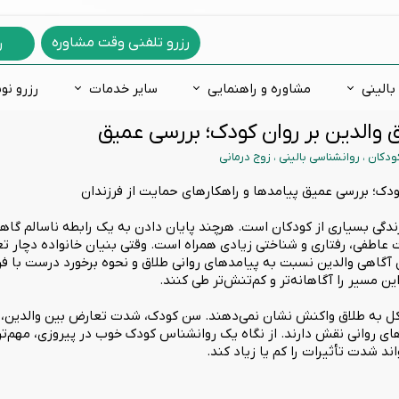
رزرو تلفنی وقت مشاوره
ر
بالینی
مشاوره و راهنمایی
سایر خدمات
رزرو نو
ق والدین بر روان کودک؛ بررسی عمیق
دگی
ه ازدواج
های روانشناسی
فعالی و نقص توجه
فوبيا و ترس
مشاوره خانواده
اختلالات یادگیری
مشاوره غیرحضوری
ودکان
،
روانشناسی بالینی
،
زوج درمانی
س فکری
ره شغلی
 شخصیت شناسی
لات خلقی و هیجانی
اختلالات جنسی
مشاوره آنلاین
اضطراب و ترس کودکان
رمانی
 درمانی
خصیت 16 عاملی کتل
روانپزشکی
مشاوره تلفنی
کاردرمانی ذهنی
کودک؛ بررسی عمیق پیامدها و راهکارهای حمایت از فرزندان
 طرحواره
 زندگی بسیاری از کودکان است. هرچند پایان دادن به یک رابطه ناسالم گا
ت هوش
یرات عاطفی، رفتاری و شناختی زیادی همراه است. وقتی بنیان خانواده دچا
آگاهی والدین نسبت به پیامدهای روانی طلاق و نحوه برخورد درست با فرزن
عدادیابی تحصیلی و شغلی
 مسیر را آگاهانه‌تر و کم‌تنش‌تر طی کنند.
 به طلاق واکنش نشان نمی‌دهند. سن کودک، شدت تعارض بین والدین، 
 روانی نقش دارند. از نگاه یک روانشناس کودک خوب در پیروزی، مهم‌تری
 شدت تأثیرات را کم یا زیاد کند.