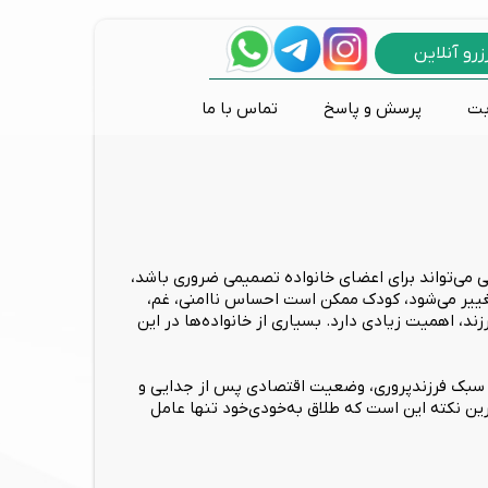
زرو آنلاین
بت
پرسش و پاسخ
تماس با ما
پانیک و وحشت زدگی
اختلالات طیف اوتیسم
مشاوره طلاق و خیانت
درمان های تکنولوژیک
روانکاوی
تی دی سی اس
مشکلات رفتاری کودکان
بازی درمانی
نوروفیدبک
هی می‌تواند برای اعضای خانواده تصمیمی ضروری باشد،
ر تغییر می‌شود، کودک ممکن است احساس ناامنی، غم،
د، اهمیت زیادی دارد. بسیاری از خانواده‌ها در این
سبک فرزندپروری، وضعیت اقتصادی پس از جدایی و
ن نکته این است که طلاق به‌خودی‌خود تنها عامل