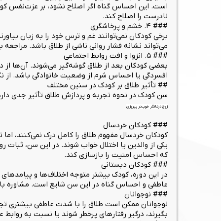
است. این احساس گناه اگر اصلاح نشود، بر عزت‌نفس کود
نادرست را اصلاح کند.
### ۴. خشم و پرخاشگری
برخی کودکان نمی‌توانند غم و ترس خود را به زبان بیاورند
می‌تواند نشانه فشار روانی ناشی از طلاق باشد. مراجعه
### ۵. انزوا و افت روابط اجتماعی
بعضی کودکان بعد از طلاق گوشه‌گیر می‌شوند. آن‌ها از د
افسردگی یا احساس شرم از وضعیت خانوادگی باشد. از نگ
## تأثیر طلاق بر کودک در سنین مختلف
سن کودک در نحوه تجربه و پردازش طلاق تأثیر جدی دار
زوج درمانگر خوب در پیروزی
### کودکان خردسال
کودکان خردسال مفهوم طلاق را کامل درک نمی‌کنند، اما
یکی از والدین یا اختلال خواب شوند. در این سن، ثبات 
که احساس امنیت را بازسازی کند.
### کودکان دبستانی
در این دوره، کودک بیشتر متوجه اختلاف‌ها و پیامدهای 
عاطفی و احساس گناه در این سن شایع است. مشاوره با 
### نوجوانان
نوجوانان ممکن است طلاق را با شدت عاطفی بیشتری تجر
بگیرند، درگیر رفتارهای پرخطر شوند یا نسبت به روابط