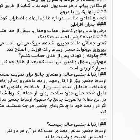
فرستادن پیام، درخواست پول، تهدید یا گلایه از طریق 
### پنهان‌کاری یا دروغ
توضیح ندادن مناسب درباره طلاق، ابهام و اضطراب کودک 
### جبران افراطی
برخی والدین برای کاهش عذاب وجدان، بیش از حد امتیاز 
### نادیده گرفتن احساسات کودک
گفتن جملاتی مانند «چیزی نشده»، «بزرگ می‌شی یادت می
پیروزی می‌تواند مسیر ارتباط والد-فرزند را اصلاح کند.
## چگونه از کودک پس از طلاق حمایت کنیم؟
مهم‌ترین سؤال والدین این است که بعد از طلاق چه کار 
بسیار کاربردی است.
## ارتباط جنسی سالم؛ راهنمای جامع برای تقویت صمی
ارتباط جنسی یکی از ارکان مهم روابط عاطفی و زندگی زن
و شناخت متقابل است. بسیاری از اختلافات زناشویی که د
دلیل متخصصان حوزه سلامت روان، از جمله یک روانشناس 
در این مقاله به‌صورت جامع به مفهوم ارتباط جنسی سالم
اگر در رابطه خود با چالش‌های جنسی مواجه هستید، مشو
کند.
---
## ارتباط جنسی سالم چیست؟
ارتباط جنسی سالم رابطه‌ای است که در آن هر دو نفر:
- احساس امنیت و رضایت دارند