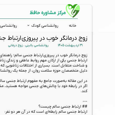
مرکز مشاوره حافظ
خانه
روانشناسی کودک
روانشناسی 
زوج درمانگر خوب در پیروزی ارتباط ج
مشاوره فردی
ارتقاء شناختی
اضطراب و استرس
ارزیابی و تشخیص روانی
افسر
مشاور
تست 
بیش 
۳۱ اردیبهشت ۱۴۰۵
روانشناسی بالینی
،
زوج درمانی
درمان دوقطبی
مشاوره تحصیلی
کودکان استثنائی
ارتقاء توجه و تمرکز
وسوا
مشاو
تست
اختلا
گروه درمانی
ارتقاء حافظه
آموزش فرزند پروری
زوج د
گفتار
تست ش
زوج درمانگر خوب در پیروزی ارتباط جنسی سالم؛ راهنم
ارتباط جنسی یکی از ارکان مهم روابط عاطفی و زندگی زن
ارتقاء خلاقیت
روانشناسی نوجوانان
تست
و شناخت متقابل است. بسیاری از اختلافات زناشویی که د
تس
دلیل متخصصان حوزه سلامت روان، از جمله یک روانشناس 
است
در این مقاله به‌صورت جامع به مفهوم ارتباط جنسی سالم
اگر در رابطه خود با چالش‌های جنسی مواجه هستید، مشو
کند.
---
## ارتباط جنسی سالم چیست؟
ارتباط جنسی سالم رابطه‌ای است که در آن هر دو نفر: