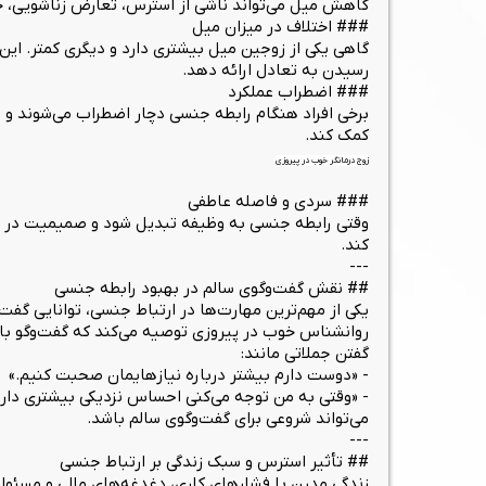
کاهش میل می‌تواند ناشی از استرس، تعارض زناشویی، خ
### اختلاف در میزان میل
گاهی یکی از زوجین میل بیشتری دارد و دیگری کمتر. این
رسیدن به تعادل ارائه دهد.
### اضطراب عملکرد
برخی افراد هنگام رابطه جنسی دچار اضطراب می‌شوند و
کمک کند.
زوج درمانگر خوب در پیروزی
### سردی و فاصله عاطفی
وقتی رابطه جنسی به وظیفه تبدیل شود و صمیمیت در آن 
کند.
---
## نقش گفت‌وگوی سالم در بهبود رابطه جنسی
یکی از مهم‌ترین مهارت‌ها در ارتباط جنسی، توانایی گف
روانشناس خوب در پیروزی توصیه می‌کند که گفت‌وگو بای
گفتن جملاتی مانند:
- «دوست دارم بیشتر درباره نیازهایمان صحبت کنیم.»
- «وقتی به من توجه می‌کنی احساس نزدیکی بیشتری دار
می‌تواند شروعی برای گفت‌وگوی سالم باشد.
---
## تأثیر استرس و سبک زندگی بر ارتباط جنسی
زندگی مدرن با فشارهای کاری، دغدغه‌های مالی و مسئو