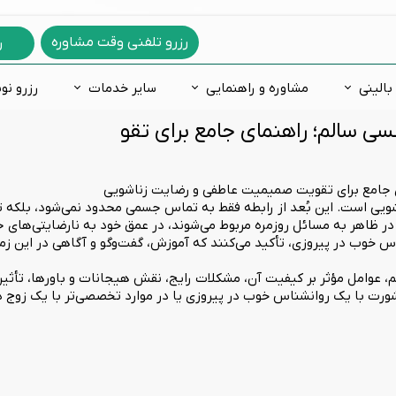
رزرو تلفنی وقت مشاوره
ر
بالینی
مشاوره و راهنمایی
سایر خدمات
رزرو نو
نسی سالم؛ راهنمای جامع برای تقو
دگی
ه ازدواج
های روانشناسی
فعالی و نقص توجه
فوبيا و ترس
مشاوره خانواده
اختلالات یادگیری
مشاوره غیرحضوری
س فکری
ره شغلی
 شخصیت شناسی
لات خلقی و هیجانی
اختلالات جنسی
مشاوره آنلاین
اضطراب و ترس کودکان
رمانی
 درمانی
خصیت 16 عاملی کتل
روانپزشکی
مشاوره تلفنی
کاردرمانی ذهنی
ای جامع برای تقویت صمیمیت عاطفی و رضایت زناشویی
اشویی است. این بُعد از رابطه فقط به تماس جسمی محدود نمی‌شود، بلکه ت
 طرحواره
ر ظاهر به مسائل روزمره مربوط می‌شوند، در عمق خود به نارضایتی‌های جن
ت هوش
خوب در پیروزی، تأکید می‌کنند که آموزش، گفت‌وگو و آگاهی در این زمی
عدادیابی تحصیلی و شغلی
، عوامل مؤثر بر کیفیت آن، مشکلات رایج، نقش هیجانات و باورها، تأثیر
رت با یک روانشناس خوب در پیروزی یا در موارد تخصصی‌تر با یک زوج درم