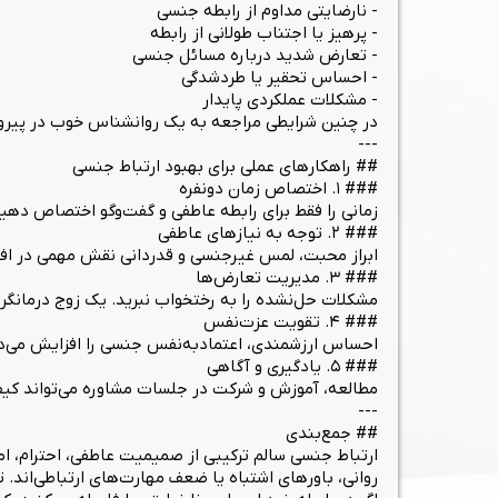
- نارضایتی مداوم از رابطه جنسی
- پرهیز یا اجتناب طولانی از رابطه
- تعارض شدید درباره مسائل جنسی
- احساس تحقیر یا طردشدگی
- مشکلات عملکردی پایدار
در چنین شرایطی مراجعه به یک روانشناس خوب در پیروزی
---
## راهکارهای عملی برای بهبود ارتباط جنسی
### ۱. اختصاص زمان دونفره
زمانی را فقط برای رابطه عاطفی و گفت‌وگو اختصاص دهید
### ۲. توجه به نیازهای عاطفی
ابراز محبت، لمس غیرجنسی و قدردانی نقش مهمی در اف
### ۳. مدیریت تعارض‌ها
مشکلات حل‌نشده را به رختخواب نبرید. یک زوج درمانگر
### ۴. تقویت عزت‌نفس
احساس ارزشمندی، اعتمادبه‌نفس جنسی را افزایش می‌ده
### ۵. یادگیری و آگاهی
مطالعه، آموزش و شرکت در جلسات مشاوره می‌تواند کیفی
---
## جمع‌بندی
ارتباط جنسی سالم ترکیبی از صمیمیت عاطفی، احترام،
روانی، باورهای اشتباه یا ضعف مهارت‌های ارتباطی‌اند. 