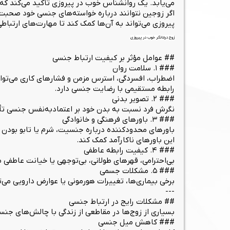
می‌یابد. یک روانشناس خوب در پیروزی تأکید می‌کند که
اگر زوجین نتوانند درباره خواسته‌های جنسی خود صحبت
پیروزی می‌تواند به آن‌ها کمک کند تا مهارت‌های ارتباطی
زوج درمانگر خوب در پیروزی
## عوامل مؤثر بر کیفیت ارتباط جنسی
### ۱. سلامت روان
اضطراب، افسردگی، استرس مزمن و فشارهای کاری می‌توان
رابطه مستقیمی با رضایت جنسی دارد.
### ۲. تصویر بدنی
نگرش فرد نسبت به بدن خود بر اعتمادبه‌نفس جنسی تأثی
### ۳. باورهای فرهنگی و خانوادگی
باورهای محدودکننده درباره جنسیت، شرم یا تابو بودن م
این باورهای ناکارآمد کمک کند.
### ۴. کیفیت رابطه عاطفی
بی‌احترامی، قهرهای طولانی، بی‌توجهی یا خیانت عاطفی م
### ۵. مشکلات جسمی
برخی بیماری‌ها، تغییرات هورمونی یا عوارض دارویی می‌ت
---
## مشکلات رایج در ارتباط جنسی
بسیاری از زوج‌ها در مقاطعی از زندگی با چالش‌های جنس
### کاهش میل جنسی