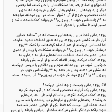
کاهش پیدا کند. در چنین شرایطی، برخی زوج‌ها می‌توانند با
گفت‌وگو و اصلاح رفتارها مشکلاتشان را حل کنند، اما بعضی
دیگر وارد چرخه‌ای از تعارض‌های تکراری می‌شوند که بدون
کمک تخصصی، خروج از آن دشوار است. در این مرحله، مراجعه
به **روانشناس خوب در پیروزی** می‌تواند کمک‌کننده باشد و
مسیر ارتباط سالم‌تر را هموار کند.
زوج‌درمانی فقط برای رابطه‌هایی نیست که در آستانه جدایی
قرار دارند. گاهی حتی زوج‌هایی که هنوز اختلاف شدید ندارند،
اما احساس می‌کنند از هم فاصله گرفته‌اند، با کمک **زوج
درمانگر خوب در پیروزی** می‌توانند مشکلات را پیش از عمیق
شدن، مدیریت کنند. شناخت نشانه‌های نیاز به درمان، به
زوج‌ها کمک می‌کند زودتر اقدام کنند و از فرسایش رابطه
جلوگیری شود. در این مقاله، مهم‌ترین علائمی را بررسی می‌کنیم
که نشان می‌دهند زمان مراجعه به **روانشناس خوب در
پیروزی** یا **زوج درمانگر خوب در پیروزی** فرا رسیده است.
## زوج‌درمانی چیست و چه کمکی می‌کند؟
زوج‌درمانی یک فرایند تخصصی است که در آن، درمانگر به
زوج‌ها کمک می‌کند الگوهای ناسالم ارتباطی، تعارض‌های
حل‌نشده، زخم‌های عاطفی و نیازهای بیان‌نشده را شناسایی
کنند. هدف این نیست که فقط یکی از طرفین مقصر شناخته
شود؛ بلکه درمانگر تلاش می‌کند ساختار ارتباطی رابطه را بررسی