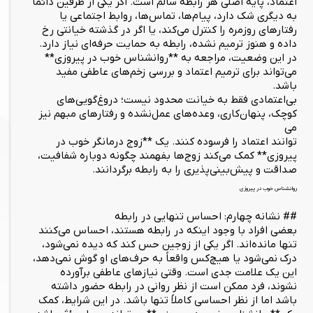
اعتماد، پایه اصلی هر رابطه سالم است. اگر یکی از طرفین دائماً
به دیگری شک دارد، پیام‌ها، تماس‌ها، روابط اجتماعی یا
رفتارهای روزمره را کنترل می‌کند، یا اگر در گذشته خیانتی رخ
داده و هنوز ترمیم نشده، رابطه به حمایت حرفه‌ای نیاز دارد.
در این وضعیت، مراجعه به **روانشناس خوب در پیروزی**
می‌تواند برای ترمیم اعتماد و بررسی زخم‌های عاطفی مفید
باشد.
بی‌اعتمادی فقط به خیانت محدود نیست؛ دروغ‌گویی‌های
کوچک، پنهان‌کاری، وعده‌های عمل‌نشده و رفتارهای مبهم نیز
می‌
توانند اعتماد را فرسوده کنند. یک **زوج درمانگر خوب در
پیروزی** کمک می‌کند زوج‌ها بفهمند چگونه دوباره شفافیت،
صداقت و پیش‌بینی‌پذیری را به رابطه برگردانند.
روانشناس خوب در پیروزی
## نشانه چهارم: احساس تنهایی در رابطه
بعضی افراد با وجود اینکه در رابطه هستند، احساس می‌کنند
تنها مانده‌اند. اگر یکی از زوجین حس کند که دیده نمی‌شود،
درک نمی‌شود یا هیچ‌کس واقعاً به حرف‌های او گوش نمی‌دهد،
این یک علامت جدی است. وقتی نیازهای عاطفی برآورده
نشوند، فرد ممکن است از نظر روانی در رابطه حضور داشته
باشد اما از نظر احساسی کاملاً تنها باشد. در این شرایط، کمک