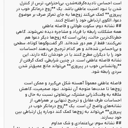
است احساس نادیده‌گرفته‌شدن، بی‌احترامی، ترس از کنترل
شدن یا نبود امنیت عاطفی باشد. یک **زوج درمانگر خوب در
پیروزی** کمک می‌کند زوج‌ها به جای تمرکز صرف بر موضوع
دعوا، الگوی ارتباطی خود را اصلاح کنند.
## نشانه دوم: سکوت طولانی و فاصله عاطفی
همه مشکلات رابطه با فریاد و مشاجره دیده نمی‌شوند. گاهی
خطرناک‌ترین حالت، زمانی است که زوج‌ها دیگر دعوا هم
نمی‌کنند؛ فقط از هم دور شده‌اند. اگر گفت‌وگوها کوتاه، سطحی
و بی‌احساس شده‌اند و هر کدام ترجیح می‌دهند احساسات
خود را با دیگران مطرح کنند یا در خودشان نگه دارند، این
نشانه فاصله عاطفی است. در چنین شرایطی، کمک گرفتن از
**روانشناس خوب در پیروزی** می‌تواند مانع عمیق‌تر شدن
سردی رابطه شود.
فاصله عاطفی معمولاً آهسته شکل می‌گیرد و ممکن است
زوج‌ها تا مدت‌ها متوجه آن نشوند. نبود صمیمیت، کاهش
علاقه به وقت‌گذرانی مشترک، بی‌تفاوتی نسبت به حال و
احساسات طرف مقابل و ترجیح تنهایی بر همراهی، از
نشانه‌های واضح آن است. یک **زوج درمانگر خوب در
پیروزی** می‌تواند به زوج‌ها کمک کند دوباره پل ارتباطی بین
خود بسازند.
## نشانه سوم: بی‌اعتمادی و شک مداوم