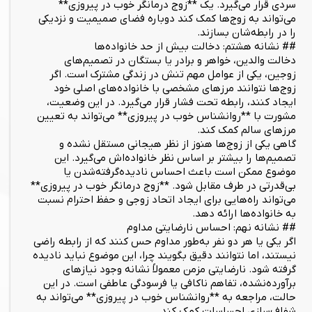
سردی قرار می‌گیرد. یک **زوج درمانگر خوب در پیروزی**
می‌تواند به زوج‌ها کمک کند دوباره فضای صمیمیت و نزدیکی
را در رابطه‌شان بسازند.
## نشانه هشتم: دخالت بیش از حد خانواده‌ها
دخالت والدین، خواهر و برادر یا بستگان در تصمیم‌های
زوجین، یکی از عوامل مهم تنش در زندگی مشترک است. اگر
زوج‌ها نتوانند مرزهای مشخصی با خانواده‌های اصلی خود
ایجاد کنند، رابطه تحت فشار قرار می‌گیرد. در این وضعیت،
مشورت با **روانشناس خوب در پیروزی** می‌تواند به تعیین
مرزهای سالم کمک کند.
گاهی یکی از زوج‌ها هنوز از نظر هیجانی مستقل نشده و
تصمیم‌ها را بیشتر بر اساس نظر خانواده‌اش می‌گیرد. این
موضوع ممکن است باعث احساس نادیده‌گرفته‌شدن یا
بی‌قدرتی در طرف مقابل شود. **زوج درمانگر خوب در پیروزی**
می‌تواند راه‌هایی برای ایجاد اتحاد زوجی و حفظ احترام نسبت
به خانواده‌ها ارائه دهد.
## نشانه نهم: احساس نارضایتی مداوم
اگر یکی یا هر دو نفر به‌طور مداوم حس کنند که از رابطه راضی
نیستند، اما نتوانند دقیق بگویند چرا، این موضوع نباید نادیده
گرفته شود. نارضایتی مزمن معمولاً نشانه وجود نیازهای
برآورده‌نشده، تفاهم ناکافی یا فرسودگی عاطفی است. در این
حالت، مراجعه به **روانشناس خوب در پیروزی** می‌تواند به
شفاف‌سازی احساسات کمک کند.