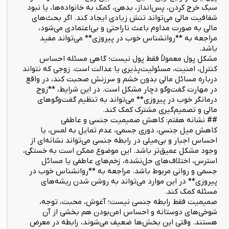
سبک خرج کردن، پس‌انداز، بدهی، کمک به خانواده‌ها، یا نبود
شفافیت مالی می‌تواند تنش زیادی ایجاد کند. اگر بحث‌های
مالی به صورت مداوم باعث ناراحتی و بی‌اعتمادی می‌شود،
مراجعه به **روانشناس خوب در پیروزی** می‌تواند مفید
باشد.
مشکل پول معمولاً فقط پول نیست؛ گاهی مسئله احساس
کنترل، امنیت، مسئولیت‌پذیری یا عدالت است. زوجی که نتواند
درباره مسائل مالی بدون خشم و سرزنش صحبت کند، در واقع
در مهارت گفت‌وگو دچار مشکل است. در این شرایط، **زوج
درمانگر خوب در پیروزی** می‌تواند به تنظیم گفت‌وگوهای
مالی و تصمیم‌گیری مشترک کمک کند.
## نشانه هفتم: کاهش صمیمیت جنسی و عاطفی
کاهش میل جنسی، دوری جسمی، عدم تمایل به لمس، یا
احساس اجبار و بی‌میلی در رابطه جنسی می‌تواند نشانه‌ای از
وجود مشکل عمیق‌تر باشد. این موضوع ممکن است به خستگی،
استرس، اختلاف‌های حل‌نشده، زخم‌های عاطفی یا مسائل
جسمی و روانی مربوط باشد. مراجعه به **روانشناس خوب در
پیروزی** در این موارد می‌تواند به روشن شدن ریشه‌های
مسئله کمک کند.
صمیمیت فقط رابطه جنسی نیست؛ آغوش، محبت، توجه،
شوخی‌های دوستانه و احساس امن‌بودن هم بخشی از آن
هستند. وقتی این بخش‌ها ضعیف می‌شوند، رابطه در معرض