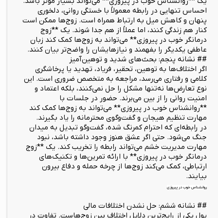
یک **روانشناس خوب در پیروزی** می‌تواند بسیار مؤثر باشد.
احساس تنهایی در رابطه معمولاً با خستگی روانی، دلخوری
پنهان و کاهش میل به ارتباط همراه است. زوج‌ها ممکن است
کنار هم زندگی کنند، اما عملاً از هم جدا شوند. یک **زوج
درمانگر خوب در پیروزی** می‌تواند به زوج‌ها کمک کند زبان
عاطفی یکدیگر را بفهمند و نیازهایشان را واضح‌تر بیان کنند.
## نشانه پنجم: بحث‌های شدید و توهین‌آمیز
اگر اختلاف‌ها به توهین، تحقیر، فریاد، تهدید یا پرخاشگری
کلامی و رفتاری می‌رسد، مراجعه به متخصص ضروری است. این
نوع تعارض‌ها نه‌تنها مشکل را حل نمی‌کنند، بلکه اعتماد و
امنیت روانی را از بین می‌برند. حضور در جلسات با
**روانشناس خوب در پیروزی** می‌تواند به زوج‌ها کمک کند
مهارت تنظیم هیجان و گفت‌وگوی محترمانه را یاد بگیرند.
در رابطه‌ای که احترام کمرنگ شده، گفت‌وگو تبدیل به میدان
جنگ می‌شود. حتی اگر عشق هنوز وجود داشته باشد، نبود
مهارت مدیریت خشم می‌تواند رابطه را تخریب کند. یک **زوج
درمانگر خوب در پیروزی** با ارائه تمرین‌ها و تکنیک‌های
ارتباطی، کمک می‌کند زوج‌ها از چرخه حمله و دفاع بیرون
بیایند.
روانشناس خوب در پیروزی
## نشانه ششم: حل نشدن اختلافات مالی
پول یکی از رایج‌ترین دلایل اختلاف بین زوج‌هاست. تفاوت در