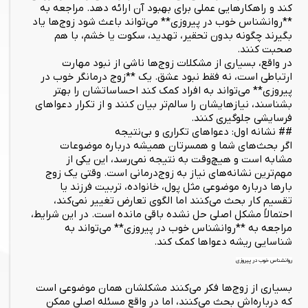
کند و راهکارهایی عملی برای بهبود آن ارائه دهد. مراجعه به
**روانشناس خوب در پیروزی** می‌تواند باعث شود زوج‌ها یاد
بگیرند چگونه بدون تحقیر، تهدید، سکوت یا خشم، با هم
صحبت کنند.
در واقع، بسیاری از مشکلات زوج‌ها ناشی از نبود مهارت
ارتباطی است، نه فقط نبود عشق. یک **زوج درمانگر خوب در
پیروزی** می‌تواند به افراد کمک کند احساساتشان را بهتر
بشناسند، نیازهایشان را سالم‌تر بیان کنند و از تکرار دعواهای
فرسایشی جلوگیری کنند.
## نشانه اول: دعواهای تکراری و بی‌نتیجه
اگر بحث‌های شما و همسرتان همیشه درباره موضوعات
مشابه است و هیچ‌وقت به نتیجه نمی‌رسد، این یکی از
مهم‌ترین نشانه‌های نیاز به زوج‌درمانی است. وقتی یک زوج
بارها درباره موضوعی مثل پول، خانواده، تربیت فرزند یا
تقسیم کار بحث می‌کنند اما الگوی تعارض تغییر نمی‌کند،
احتمالاً مشکل اصلی حل نشده باقی مانده است. در این شرایط،
مراجعه به **روانشناس خوب در پیروزی** می‌تواند به
شناسایی ریشه دعواها کمک کند.
روانشناس خوب در پیروزی
بسیاری از زوج‌ها فکر می‌کنند مشکلشان همان موضوعی است
که درباره‌اش بحث می‌کنند، اما در واقع مسئله اصلی ممکن