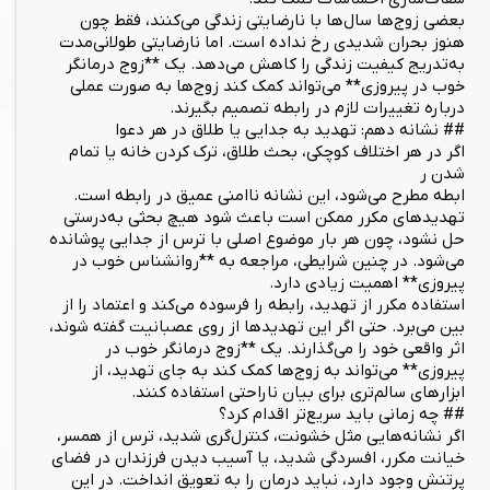
بعضی زوج‌ها سال‌ها با نارضایتی زندگی می‌کنند، فقط چون
هنوز بحران شدیدی رخ نداده است. اما نارضایتی طولانی‌مدت
به‌تدریج کیفیت زندگی را کاهش می‌دهد. یک **زوج درمانگر
خوب در پیروزی** می‌تواند کمک کند زوج‌ها به صورت عملی
درباره تغییرات لازم در رابطه تصمیم بگیرند.
## نشانه دهم: تهدید به جدایی یا طلاق در هر دعوا
اگر در هر اختلاف کوچکی، بحث طلاق، ترک کردن خانه یا تمام
شدن ر
ابطه مطرح می‌شود، این نشانه ناامنی عمیق در رابطه است.
تهدیدهای مکرر ممکن است باعث شود هیچ بحثی به‌درستی
حل نشود، چون هر بار موضوع اصلی با ترس از جدایی پوشانده
می‌شود. در چنین شرایطی، مراجعه به **روانشناس خوب در
پیروزی** اهمیت زیادی دارد.
استفاده مکرر از تهدید، رابطه را فرسوده می‌کند و اعتماد را از
بین می‌برد. حتی اگر این تهدیدها از روی عصبانیت گفته شوند،
اثر واقعی خود را می‌گذارند. یک **زوج درمانگر خوب در
پیروزی** می‌تواند به زوج‌ها کمک کند به جای تهدید، از
ابزارهای سالم‌تری برای بیان ناراحتی استفاده کنند.
## چه زمانی باید سریع‌تر اقدام کرد؟
اگر نشانه‌هایی مثل خشونت، کنترل‌گری شدید، ترس از همسر،
خیانت مکرر، افسردگی شدید، یا آسیب دیدن فرزندان در فضای
پرتنش وجود دارد، نباید درمان را به تعویق انداخت. در این