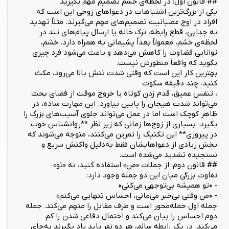
## قانون اول: در لحظه‌ی خشم تصمیم مهم نگیرید
یکی از بزرگ‌ترین اشتباهات در دعواهای زوجی این است که
افراد در اوج عصبانیت تصمیم‌های مهم می‌گیرند. مثلاً تهدید
به جدایی، قطع رابطه، ترک خانه یا ارسال پیام‌های تند در
لحظه‌ی خشم، معمولاً بعداً پشیمانی به همراه دارد. خشم،
توانایی قضاوت را کاهش می‌دهد و باعث می‌شود فرد چیزی
بگوید که واقعاً منظورش نیست.
بهترین کار این است که وقتی شدت تنش بالا می‌رود، مکث
کنید. چند دقیقه سکوت
، تنفس عمیق، قدم زدن کوتاه یا خروج موقت از فضای بحث
می‌تواند شدت هیجان را پایین بیاورد. این مهارت ساده، در
ظاهر کوچک است اما در عمل می‌تواند جلوی آسیب‌های بزرگ را
بگیرد. بسیاری از زوج‌ها زمانی که زیر نظر **روانشناس خوب
در پیروزی** این تکنیک را تمرین می‌کنند، متوجه می‌شوند که
بخش زیادی از دعواهایشان فقط به‌دلیل واکنش سریع و
نسنجیده تشدید می‌شده است.
## قانون دوم: از جملات «من» استفاده کنید، نه «تو»
تفاوت بزرگی میان این دو جمله وجود دارد:
- «تو همیشه بی‌توجهی می‌کنی»
- «من وقتی بی‌خبر می‌مانی، احساس تنهایی می‌کنم»
جمله اول حمله‌محور است و طرف مقابل را متهم می‌کند. جمله
دوم احساس را بیان می‌کند و احتمال دفاعی شدن را کم
می‌کند. در یک رابطه سالم، هر دو نفر باید یاد بگیرند به‌جای