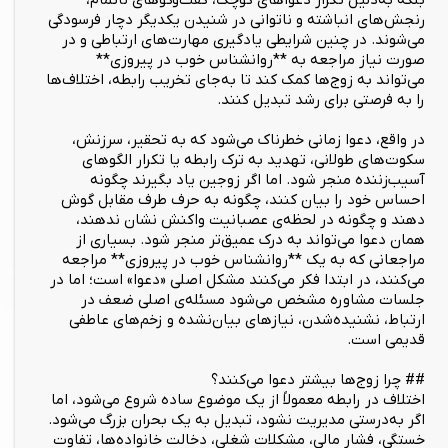
بلکه به‌دلیل تکرار دعواهای کوچک، گفت‌وگوهای ناتمام،
رنجش‌های انباشته و ناتوانی در شنیدن یکدیگر دچار فرسودگی
می‌شوند. در چنین شرایطی یادگیری مهارت‌های ارتباطی و در
صورت نیاز مراجعه به **روانشناس خوب در پیروزی**
می‌تواند به زوج‌ها کمک کند تا به‌جای تخریب رابطه، اختلاف‌ها
را به فرصتی برای رشد تبدیل کنند.
در واقع، دعوا زمانی خطرناک می‌شود که به تحقیر، سرزنش،
سکوت‌های طولانی، تهدید به ترک رابطه یا تکرار الگوهای
آسیب‌زننده منجر شود. اما اگر زوجین یاد بگیرند چگونه
احساس خود را بیان کنند، چگونه به حرف طرف مقابل گوش
دهند و چگونه در لحظه‌ی عصبانیت واکنش نشان ندهند،
همان دعوا می‌تواند به درک عمیق‌تر منجر شود. بسیاری از
مراجعانی که به یک **روانشناس خوب در پیروزی** مراجعه
می‌کنند، در ابتدا فکر می‌کنند مشکل اصلی «دعوا» است؛ اما در
جلسات مشاوره مشخص می‌شود مسئله‌ی اصلی ضعف در
ارتباط، نشنیده‌شدن، نیازهای بیان‌نشده و زخم‌های عاطفی
قدیمی است.
## چرا زوج‌ها بیشتر دعوا می‌کنند؟
اختلاف در رابطه معمولاً از یک موضوع ساده شروع می‌شود، اما
اگر به‌درستی مدیریت نشود، تبدیل به یک بحران بزرگ می‌شود.
خستگی، فشار مالی، مشکلات شغلی، دخالت خانواده‌ها، تفاوت