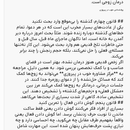
درمان زوجی است.
روانشناس خوب در پیروزی
## قانون چهارم: گذشته را بی‌موقع وارد بحث نکنید
یکی از عادت‌های بسیار مخرب این است که در هر دعوا، تمام
خطاهای گذشته دوباره زنده شوند. مثلاً بحث امروز درباره دیر
آمدن به خانه است، اما ناگهان ماجرای ماه قبل، سال قبل و
حتی خاطرات تلخ قدیمی هم وارد بحث می‌شود. این کار نه‌تنها
مسئله‌ی فعلی را حل نمی‌کند، بلکه حجم رنجش را چند برابر
می‌کند.
اگر زخمی قدیمی هنوز درمان نشده، بهتر است در فضای
مناسب و با کمک تخصصی بررسی شود. به همین دلیل، مراجعه
به **مرکز مشاوره خوب در پیروزی** می‌تواند به زوج‌ها کمک
کند که مسائل حل‌نشده را از دعوای روزمره جدا کنند. در
جلسات درمانی، درمانگر به زوج‌ها کمک می‌کند مرز بین
«مشکل فعلی» و «زخم‌های گذشته» را تشخیص دهند. این
تشخیص ساده، گاهی از شدت بسیاری از بحث‌ها می‌کاهد.
## قانون پنجم: گوش دادن فعال را تمرین کنید
بسیاری از افراد فکر می‌کنند گوش دادن یعنی فقط ساکت
ماندن تا نوبت حرف زدنشان برسد. اما گوش دادن فعال یعنی
واقعاً بفهمیم طرف مقابل چه می‌گوید، چه احساسی دارد و چه
نیازی پشت حرف‌هایش پنهان شده است. این مهارت شامل