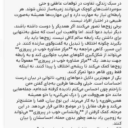
در سبک زندگی، تفاوت در توقعات عاطفی و حتی
سوءبرداشت‌های کوچک می‌توانند زمینه‌ساز تنش شوند. هر
رابطه‌ای نیاز به مهارت دارد و این مهارت‌ها همیشه به‌صورت
طبیعی در اختیار افراد نیست.
برخی زوج‌ها تصور می‌کنند اگر همدیگر را دوست داشته باشند،
دیگر نباید دعوا کنند. اما واقعیت این است که عشق به‌تنهایی
برای داشتن یک رابطه سالم کافی نیست. زوج‌ها باید یاد
بگیرند چگونه اختلاف را تبدیل به گفت‌وگوی سازنده کنند. در
این مسیر، گاهی مراجعه به **مرکز مشاوره خوب در پیروزی**
می‌تواند از شکل‌گیری الگوهای مخرب جلوگیری کند و به رابطه
جهت بدهد. یک **مرکز مشاوره خوب در پیروزی** معمولاً به
زوج‌ها کمک می‌کند تا ریشه‌ی اختلاف را پیدا کنند، نه اینکه
فقط روی ظاهر دعوا تمرکز کنند.
یکی از مهم‌ترین دلایل دعواهای زوجی، ناتوانی در بیان درست
احساسات است. خیلی وقت‌ها طرفین به‌جای گفتن «من
ناراحتم چون احساس می‌کنم نادیده گرفته شده‌ام»، جمله‌هایی
مانند «تو هیچ‌وقت من را درک نمی‌کنی» یا «تو همیشه
همین‌طوری» را به کار می‌برند. این نوع بیان، فضا را متشنج‌تر
می‌کند و طرف مقابل را در موضع دفاعی قرار می‌دهد. در این
مرحله، کمک گرفتن از **روانشناس خوب در پیروزی** می‌تواند
به زوجین یاد بدهد چطور بدون حمله، احساسشان را بیان
کنند.