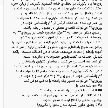
زوج‌ها یاد بگیرند در لحظه‌ی خشم تصمیم نگیرند، از زبان «من»
استفاده کنند، به جای برنده شدن به دنبال فهمیدن باشند و
شنیدن فعال را تمرین کنند، بسیاری از تنش‌ها قابل‌حل
خواهند بود. اما اگر اختلاف‌ها تکراری، فرساینده یا همراه با
بی‌احترامی شده‌اند، کمک گرفتن از **روانشناس خوب در
پیروزی** می‌تواند نقطه‌ی عطفی در بهبود رابطه باشد.
از سوی دیگر، مراجعه به **مرکز مشاوره خوب در پیروزی** به
زوج‌ها کمک می‌کند تا در محیطی امن و تخصصی، ریشه‌ی
مشکلات را پیدا کنند و مهارت‌های لازم برای رابطه‌ای سالم‌تر را
بیاموزند. هیچ رابطه‌ای بدون تلاش و یادگیری پایدار نمی‌ماند.
آنچه رابطه را نجات می‌دهد، حذف کامل اختلاف نیست؛ بلکه
تبدیل اختلاف به گفت‌وگویی محترمانه و سازنده است.
اگر شما هم احساس می‌کنید دعواهای تکراری رابطه‌تان را
خسته کرده، بهتر است از همین امروز برای تغییر قدم بردارید.
گاهی یک گفت‌وگوی درست، یک مکث به‌موقع یا مراجعه به
**روانشناس خوب در پیروزی** و **مرکز مشاوره خوب در
پیروزی** می‌تواند مسیر یک رابطه را به‌کلی عوض کند.
## سوالات متداول
### آیا دعوا کردن در رابطه طبیعی است؟
بله، اختلاف‌نظر طبیعی است. مهم این است که دعوا به
توهین، تحقیر یا قطع ارتباط منجر نشود.
### چطور جلوی شدید شدن دعوا را بگیریم؟