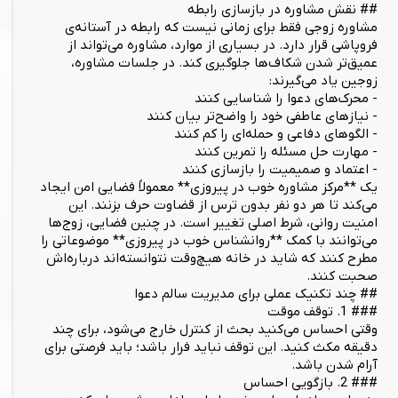
## نقش مشاوره در بازسازی رابطه
مشاوره زوجی فقط برای زمانی نیست که رابطه در آستانه‌ی
فروپاشی قرار دارد. در بسیاری از موارد، مشاوره می‌تواند از
عمیق‌تر شدن شکاف‌ها جلوگیری کند. در جلسات مشاوره،
زوجین یاد می‌گیرند:
- محرک‌های دعوا را شناسایی کنند
- نیازهای عاطفی خود را واضح‌تر بیان کنند
- الگوهای دفاعی و حمله‌ای را کم کنند
- مهارت حل مسئله را تمرین کنند
- اعتماد و صمیمیت را بازسازی کنند
یک **مرکز مشاوره خوب در پیروزی** معمولاً فضایی امن ایجاد
می‌کند تا هر دو نفر بدون ترس از قضاوت حرف بزنند. این
امنیت روانی، شرط اصلی تغییر است. در چنین فضایی، زوج‌ها
می‌توانند با کمک **روانشناس خوب در پیروزی** موضوعاتی را
مطرح کنند که شاید در خانه هیچ‌وقت نتوانسته‌اند درباره‌اش
صحبت کنند.
## چند تکنیک عملی برای مدیریت سالم دعوا
### 1. توقف موقت
وقتی احساس می‌کنید بحث از کنترل خارج می‌شود، برای چند
دقیقه مکث کنید. این توقف نباید فرار باشد؛ باید فرصتی برای
آرام شدن باشد.
### 2. بازگویی احساس