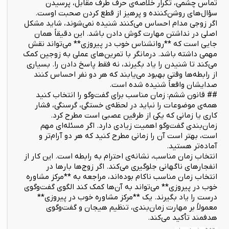
تماس چشمی، تکرار خلاصه‌ی حرف طرف مقابل، پرسیدن
سؤال‌های روشن‌کننده و پرهیز از قطع کردن صحبت اوست.
اگر زوجی مدام احساس می‌کنند شنیده نمی‌شوند، شاید مشکل
اصلی در نداشتن مهارت گوش دادن باشد. این دقیقاً همان
جایی است که **روانشناس خوب در پیروزی** می‌تواند نقش
مهمی داشته باشد. درمانگر با تمرین‌های عملی به زوجین کمک
می‌کند تا شنیدن را یاد بگیرند، نه فقط پاسخ دادن را. بسیاری
از رابطه‌ها وقتی بهبود می‌یابند که هر دو نفر احساس کنند
صدایشان واقعاً شنیده شده است.
## قانون ششم: زمان مناسب برای گفت‌وگو را انتخاب کنید
همه‌ی موضوعات را نباید در لحظه‌ی خستگی، گرسنگی، فشار
کاری یا زمانی که یکی از طرفین عصبی است مطرح کرد.
زمان‌بندی گفت‌وگو اهمیت زیادی دارد. اگر مسئله‌ای مهم
است، بهتر است آن را زمانی مطرح کنید که هر دو آرام‌تر و
آماده‌تر هستید.
انتخاب زمان مناسب، نشانه‌ی احترام به رابطه است. این کار از
انفجارهای ناگهانی جلوگیری می‌کند. اگر زوج‌ها بارها در
انتخاب زمان مناسب ناکام بوده‌اند، مراجعه به **مرکز مشاوره
خوب در پیروزی** می‌تواند به آن‌ها کمک کند الگوی گفت‌وگوی
درست را یاد بگیرند. یک **مرکز مشاوره خوب در پیروزی**
معمولاً بر مهارت زمان‌بندی، تنظیم هیجان و گفت‌وگوی
هدفمند تأکید می‌کند.