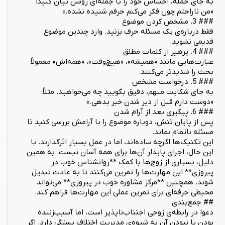
به جای حمله، احساس خود را با جمله‌ای روشن بیان کنید:
«من ناراحتم چون فکر می‌کنم حرفم شنیده نشده.»
### 3. مشخص کردن موضوع
فقط درباره‌ی یک مسئله حرف بزنید. وارد چندین موضوع
قدیمی نشوید.
### 4. پرهیز از کلمات مطلق
عبارت‌هایی مانند «همیشه»، «هیچ‌وقت»، «همه‌اش» معمولاً
بحث را شدیدتر می‌کنند.
### 5. درخواست مشخص
به جای شکایت مبهم، دقیق بگویید چه می‌خواهید. مثلاً:
«دوست دارم قبل از دیر شدن خبر بدهی.»
### 6. پیگیری بعد از آرام شدن
پس از پایان تنش، دوباره موضوع را با آرامش بررسی کنید تا
مسئله ناتمام نماند.
این تکنیک‌ها اگرچه ساده‌اند، اما در عمل بسیار اثرگذارند. با
این حال، اجرای پایدار آن‌ها برای همه آسان نیست. به همین
دلیل، بسیاری از زوج‌ها با کمک **روانشناس خوب در
پیروزی** این مهارت‌ها را تمرین می‌کنند تا به عادت تبدیل
شوند. همچنین **مرکز مشاوره خوب در پیروزی** می‌تواند
محیطی حرفه‌ای برای تمرین عملی این مهارت‌ها فراهم کند.
## جمع‌بندی
دعوا در رابطه‌ی زوجی اجتناب‌ناپذیر است، اما آسیب‌زننده
بودن یا نبودن آن به شیوه‌ی مدیریت اختلاف بستگی دارد. اگر