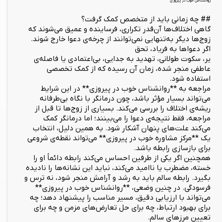
روانشناس خوب در پیروزی
## چه زمانی باید از متخصص کمک گرفت؟
گاهی اختلاف‌ها آن‌قدر تکراری، فرساینده و عمیق می‌شوند که
زوج‌ها دیگر به‌تنهایی نمی‌توانند از چرخه‌ی دعوا خارج شوند.
اگر دعواها به فریاد، تحق
یر، سکوت طولانی، تهدید به جدایی، بی‌اعتمادی یا فاصله‌ی
عاطفی منجر شده، زمان آن رسیده که از کمک تخصصی
استفاده شود.
مراجعه به **روانشناس خوب در پیروزی** در این شرایط
می‌تواند بسیار مؤثر باشد، چون درمانگر با نگاه بی‌طرفانه
ریشه‌ی اختلاف را بررسی می‌کند. بسیاری از زوج‌ها تا قبل از
مراجعه، فقط نتیجه‌ی دعوا را می‌بینند؛ اما درمانگر کمک
می‌کند علت‌های پنهان آشکار شود. به همین دلیل، انتخاب
یک **مرکز مشاوره خوب در پیروزی** می‌تواند نقطه‌ی شروعی
برای بازسازی رابطه باشد.
همچنین اگر یکی از طرفین احساس می‌کند رابطه دائماً او را
خسته، مضطرب یا ناامید می‌کند، نباید این نشانه‌ها را نادیده
بگیرد. رابطه سالم باید به رشد و آرامش منجر شود، نه ترس و
فرسودگی. در چنین وضعی، **روانشناس خوب در پیروزی**
می‌تواند با ارزیابی دقیق، مسیر مناسب را پیشنهاد دهد؛ چه
برای بهبود ارتباط، چه برای حل تعارض‌های مزمن و چه برای
تعیین مرزهای سالم.