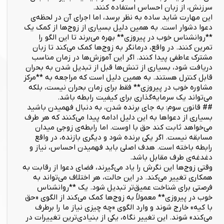
سرزنش، از زبان احساس استفاده کنند.
این مهارت شاید ساده به نظر برسد، اما اجرای آن در لحظه‌ی
دعوا دشوار است. به همین دلیل بسیاری از زوج‌ها از کمک یک
**روانشناس خوب در پیروزی** بهره می‌برند تا این الگو را
تمرین کنند. در واقع، درمانگر به زوج‌ها کمک می‌کند تا زبان
مشترک عاطفی پیدا کنند. اگر این آموزش‌ها در زمان مناسب
دریافت شود، بسیاری از تنش‌ها قبل از تبدیل شدن به بحران
قابل کنترل هستند. به همین دلیل است که مراجعه به **مرکز
مشاوره خوب در پیروزی** فقط برای زمان بحران نیست، بلکه
می‌تواند یک سرمایه‌گذاری برای کیفیت رابطه باشد.
## قانون سوم: به جای برنده شدن، به دنبال فهمیدن باشید
بسیاری از دعواها به این دلیل ادامه پیدا می‌کنند که هر طرف
می‌خواهد ثابت کند حق با اوست. اما رابطه‌ی زوجی میدان
مسابقه نیست. اگر یکی برنده شود و دیگری بازنده، در واقع
رابطه باخته است. هدف اصلی باید فهمیدن احساس، نیاز و
دغدغه‌ی طرف مقابل باشد.
وقتی زوج‌ها این نگرش را یاد می‌گیرند، فضای دعوا از رقابت به
همکاری تغییر می‌کند. در این حالت، هر اختلاف می‌تواند به
فرصتی برای شناخت عمیق‌تر تبدیل شود. یک **روانشناس
خوب در پیروزی** معمولاً به زوج‌ها کمک می‌کند از الگوی «حق
با کیه» خارج شوند و وارد الگوی «چه چیزی نیاز ما را برطرف
می‌کند» شوند. این تغییر نگاه، یکی از بنیادی‌ترین تغییرات در