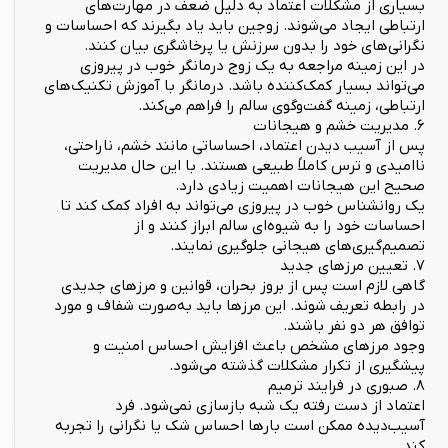
بسیاری از مشکلات اعتماد به دلیل ضعف در مهارت‌های
ارتباطی ایجاد می‌شوند. زوجین باید یاد بگیرند که احساسات و
نگرانی‌های خود را بدون سرزنش یا پرخاشگری بیان کنند.
در این زمینه مراجعه به یک زوج درمانگر خوب در پیروزی
می‌تواند بسیار کمک‌کننده باشد. درمانگر با آموزش تکنیک‌های
ارتباطی، زمینه گفت‌وگوی سالم را فراهم می‌کند.
۶. مدیریت خشم و هیجانات
پس از آسیب دیدن اعتماد، احساساتی مانند خشم، ناراحتی،
ناامیدی و ترس کاملاً طبیعی هستند. با این حال مدیریت
صحیح این هیجانات اهمیت زیادی دارد.
یک روانشناس خوب در پیروزی می‌تواند به افراد کمک کند تا
احساسات خود را به شیوه‌ای سالم ابراز کنند و از
تصمیم‌گیری‌های هیجانی جلوگیری نمایند.
۷. تعیین مرزهای جدید
گاهی لازم است پس از بروز بحران، قوانین و مرزهای جدیدی
در رابطه تعریف شوند. این مرزها باید به‌صورت شفاف و مورد
توافق هر دو نفر باشند.
وجود مرزهای مشخص باعث افزایش احساس امنیت و
پیشگیری از تکرار مشکلات گذشته می‌شود.
۸. صبوری در فرایند ترمیم
اعتماد از دست رفته یک شبه بازسازی نمی‌شود. فرد
آسیب‌دیده ممکن است بارها احساس شک یا نگرانی را تجربه
کند.