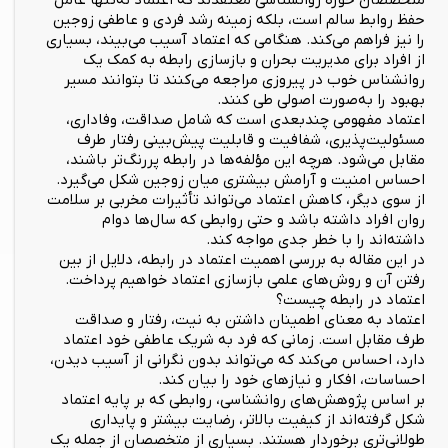
متخصصان حوزه روانشناسی معتقدند که اعتماد نه‌تنها عامل
حفظ روابط سالم است، بلکه زمینه رشد فردی و عاطفی زوجین
را نیز فراهم می‌کند. هنگامی که اعتماد آسیب می‌بیند، بسیاری
از افراد برای مدیریت بحران و بازسازی رابطه به کمک یک
روانشناس خوب در پیروزی مراجعه می‌کنند تا بتوانند مسیر
بهبود را به‌صورت اصولی طی کنند.
اعتماد مفهومی چندبعدی است که شامل صداقت، وفاداری،
مسئولیت‌پذیری، شفافیت و قابلیت پیش‌بینی رفتار طرف
مقابل می‌شود. هرچه این مؤلفه‌ها در رابطه پررنگ‌تر باشند،
احساس امنیت و آرامش بیشتری میان زوجین شکل می‌گیرد.
از سوی دیگر، کاهش اعتماد می‌تواند تأثیرات مخربی بر سلامت
روان افراد داشته باشد و حتی روابطی که سال‌ها دوام
داشته‌اند را با خطر جدی مواجه کند.
در این مقاله به بررسی اهمیت اعتماد در رابطه، دلایل از بین
رفتن آن و روش‌های علمی بازسازی اعتماد خواهیم پرداخت.
اعتماد در رابطه چیست؟
اعتماد به معنای اطمینان داشتن به نیت، رفتار و صداقت
طرف مقابل است. زمانی که فرد به شریک عاطفی خود اعتماد
دارد، احساس می‌کند که می‌تواند بدون نگرانی از آسیب دیدن،
احساسات، افکار و نیازهای خود را بیان کند.
بر اساس پژوهش‌های روانشناسی، روابطی که بر پایه اعتماد
شکل گرفته‌اند از کیفیت بالاتر، رضایت بیشتر و پایداری
طولانی‌تری برخوردار هستند. بسیاری از متخصصان از جمله یک