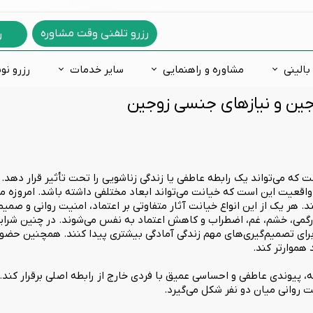
رزرو تلفنی وقت مشاوره
ر
بالینی
مشاوره و راهنمایی
سایر خدمات
رزرو نو
جین و نیازهای جنسی زوجین
دگی
ه ازدواج
های روانشناسی
فعالی و نقص توجه
فوبيا و ترس
مشاوره خانواده
اختلالات یادگیری
مشاوره غیرحضوری
س فکری
ره شغلی
 شخصیت شناسی
لات خلقی و هیجانی
اختلالات جنسی
مشاوره آنلاین
اضطراب و ترس کودکان
رمانی
 درمانی
خصیت 16 عاملی کتل
روانپزشکی
مشاوره تلفنی
کاردرمانی ذهنی
 طرحواره
 که می‌تواند یک رابطه عاطفی یا زندگی زناشویی را تحت تأثیر قرار دهد. ب
ت هوش
واقعیت این است که خیانت می‌تواند ابعاد مختلفی داشته باشد. امروزه م
ر یک از این انواع خیانت آثار متفاوتی بر اعتماد، امنیت روانی و صمیم
عدادیابی تحصیلی و شغلی
ردرگمی، خشم، غم، اضطراب و کاهش اعتماد به نفس می‌شوند. در چنین شرای
برای تصمیم‌گیری‌های مهم زندگی آمادگی بیشتری پیدا کنند. همچنین حضور
 هموارتر کند.
طه، پیوندی عاطفی و احساسی عمیق با فردی خارج از رابطه اصلی برقرار کن
روانی میان دو نفر شکل می‌گیرد.