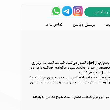
زرو آنلاین
بت
پرسش و پاسخ
تماس با ما
پانیک و وحشت زدگی
اختلالات طیف اوتیسم
مشاوره طلاق و خیانت
درمان های تکنولوژیک
روانکاوی
تی دی سی اس
مشکلات رفتاری کودکان
بازی درمانی
نوروفیدبک
سیاری از افراد تصور می‌کنند خیانت تنها به برقراری
تخصصان حوزه روانشناسی و خانواده، خیانت را به دو
یت زوجین می‌گذارند.
طی مراجعه به روانشناس خوب در پیروزی می‌تواند به
 زوج درمانگر خوب در پیروزی می‌تواند مسیر بازسازی
د. در این نوع خیانت ممکن است هیچ تماس یا رابطه