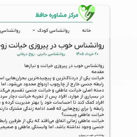
مرکز مشاوره حافظ
خانه
روانشناسی کودک
روانشناسی 
روانشناس خوب در پیروزی خیانت زو
مشاوره فردی
ارتقاء شناختی
اضطراب و استرس
ارزیابی و تشخیص روانی
افسر
مشاور
تست 
بیش 
۲۰ خرداد ۱۴۰۵
روانشناسی بالینی
،
زوج درمانی
درمان دوقطبی
مشاوره تحصیلی
کودکان استثنائی
ارتقاء توجه و تمرکز
وسوا
مشاو
تست
اختلا
گروه درمانی
ارتقاء حافظه
آموزش فرزند پروری
زوج د
گفتار
تست ش
روانشناس خوب در پیروزی خیانت و نیازها
مقدمه
ارتقاء خلاقیت
روانشناسی نوجوانان
تست
خیانت یکی از دردناک‌ترین و پیچیده‌ترین بحران‌هایی است
تس
رابطه جنسی خارج از چارچوب ازدواج محدود می‌شود، اما 
دسته اصلی خیانت عاطفی و خیانت جنسی تقسیم می‌کنند. ه
است
در بسیاری از موارد، افراد پس از تجربه خیانت دچار س
افراد کمک کند تا احساسات خود را بهتر مدیریت کرده و 
رابطه را برای زوج‌هایی که قصد ادامه زندگی مشترک دارند
خیانت عاطفی چیست؟
خیانت عاطفی زمانی اتفاق می‌افتد که یکی از طرفین راب
جنسی وجود نداشته باشد، اما وابستگی عاطفی و صمیمیت 
روانشناس خوب در پیروزی