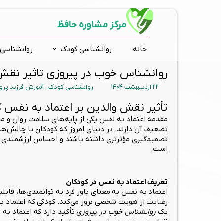
مرکز مشاوره حافظ
خانه
روانشناسی کودک
روانشناسی 
روانشناس خوب در پیروزی تاثیر نقش 
مشاوره فردی
ارتقاء شناختی
اضطراب و استرس
ارزیابی و تشخیص روانی
افسر
مشاور
تست 
بیش 
۲۲ اردیبهشت ۱۴۰۴
روانشناسی کودک
،
آموزش فرزند پرو
درمان دوقطبی
مشاوره تحصیلی
کودکان استثنائی
ارتقاء توجه و تمرکز
وسوا
مشاو
تست
اختلا
گروه درمانی
ارتقاء حافظه
آموزش فرزند پروری
زوج د
گفتار
تست ش
تأثیر نقش والدین بر اعتماد به نفس 
مقدمه اعتماد به نفس یکی از پایه‌های سلامت روان و م
ارتقاء خلاقیت
روانشناسی نوجوانان
تست
تضعیف آن دارند. در دنیای امروز که کودکان با چالش‌های 
تس
تصمیم‌گیری مؤثرتری داشته باشند و احساس ارزشمندی 
است.
است
تعریف اعتماد به نفس در کودکان
اعتماد به نفس به معنای باور فرد به توانمندی‌ها، قابل
رضایت از هویت شخصی بروز می‌کند. کودکی که اعتماد به ن
یک
روانشناس خوب در پیروزی
تأکید دارد که اعتماد ب