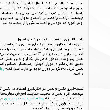
سالم بسازد. والدینی که در اعمال قوانین ثابت‌قدم هس
پیروزی اشاره می‌کند که تربیت مقتدرانه، که ترکیبی ا
پاسخ به نیازهای هیجانی کودک بی‌توجهی به احساسات کودک
می‌دهند ناراحت یا عصبانی باشد، و به‌جای بی‌اعتنایی یا 
او می‌آموزد که خودش و احساساتش را ارزشمند بداند.
تأثیر فناوری و نقش والدین در دنیای امروز
امروزه که کودکان در معرض فضای مجازی و شبکه‌های اج
فشارهای رسانه‌ای می‌تواند اعتماد به نفس کودک را تضع
فضای مجازی دارند، فرزندان آگاه‌تری تربیت می‌کنند.
روا
نقش پدر و مادر به‌طور خاص هر یک از والدین، نقش منح
حضور فعال مادر در دوران کودکی، زمینه‌ساز احساس امنی
نفس فرزند به‌ویژه در دوران نوجوانی دارد. طبق گفته
روا
داشت.
نتیجه‌گیری نقش والدین در شکل‌گیری اعتماد به نفس کود
می‌دهد. اگر والدین با محبت، حمایت، آموزش مهارت‌ها و 
خواهند کرد. همان‌طور که
روانشناس خوب در پیروزی
می‌
در نهایت، برای پرورش نسلی توانمند، لازم است والدین آ
بینش و راهنمایی علمی ارائه دهد.