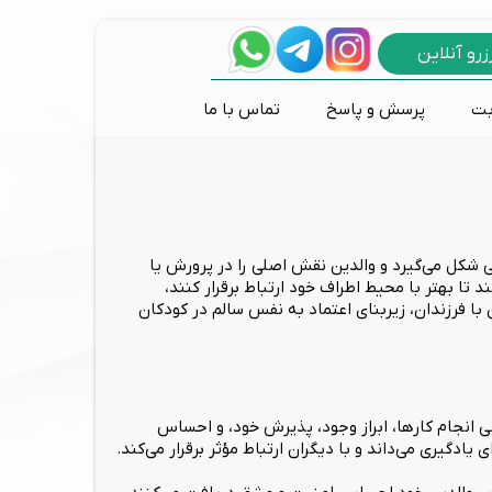
زرو آنلاین
بت
پرسش و پاسخ
تماس با ما
پانیک و وحشت زدگی
اختلالات طیف اوتیسم
مشاوره طلاق و خیانت
درمان های تکنولوژیک
روانکاوی
تی دی سی اس
مشکلات رفتاری کودکان
بازی درمانی
نوروفیدبک
 شکل می‌گیرد و والدین نقش اصلی را در پرورش یا
تا بهتر با محیط اطراف خود ارتباط برقرار کنند،
با فرزندان، زیربنای اعتماد به نفس سالم در کودکان
یی انجام کارها، ابراز وجود، پذیرش خود، و احساس
گیری می‌داند و با دیگران ارتباط مؤثر برقرار می‌کند.