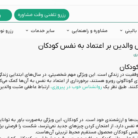
رزرو تلفنی وقت مشاوره
ر
بالینی
مشاوره و راهنمایی
سایر خدمات
رزرو نو
والدین بر اعتماد به نفس کودکان
دگی
ه ازدواج
های روانشناسی
فعالی و نقص توجه
فوبيا و ترس
مشاوره خانواده
اختلالات یادگیری
مشاوره غیرحضوری
ری
س فکری
ره شغلی
 شخصیت شناسی
لات خلقی و هیجانی
اختلالات جنسی
مشاوره آنلاین
اضطراب و ترس کودکان
رمانی
 درمانی
خصیت 16 عاملی کتل
روانپزشکی
مشاوره تلفنی
کاردرمانی ذهنی
کودکان
وفقیت در زندگی است. این ویژگی مهم شخصیتی، در سال‌های ابتدایی زندگی
 طرحواره
گوناگونی روبرو هستند، برخورداری از اعتماد به نفس به آن‌ها کمک می‌کند 
ت هوش
کنند. طبق نظر یک
روانشناس خوب در پیروزی،
ارتباط عاطفی مثبت والدین 
عدادیابی تحصیلی و شغلی
یت‌ها و ارزشمندی خود است. در کودکان، این ویژگی به‌صورت باور به توانا
فس دارد، از امتحان کردن چیزهای جدید نمی‌ترسد، شکست را فرصتی برای یاد
ه نفس کودکان محصول مستقیم محیط تربیتی آن‌هاست.