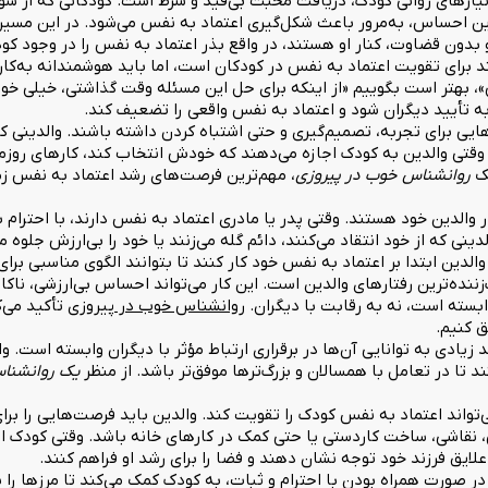
نیازهای روانی کودک، دریافت محبت بی‌قید و شرط است. کودکانی که از س
این احساس، به‌مرور باعث شکل‌گیری اعتماد به نفس می‌شود. در این مسی
ون قضاوت، کنار او هستند، در واقع بذر اعتماد به نفس را در وجود کود
 برای تقویت اعتماد به نفس در کودکان است، اما باید هوشمندانه به‌کار
شی»، بهتر است بگوییم «از اینکه برای حل این مسئله وقت گذاشتی، خیلی
 تأیید دیگران شود و اعتماد به نفس واقعی را تضعیف کند.
ایی برای تجربه، تصمیم‌گیری و حتی اشتباه کردن داشته باشند. والدینی که
ل، وقتی والدین به کودک اجازه می‌دهند که خودش انتخاب کند، کارهای روزم
ک
روانشناس خوب در پیروزی
، مهم‌ترین فرصت‌های رشد اعتماد به نفس زم
الدین خود هستند. وقتی پدر یا مادری اعتماد به نفس دارند، با احترام با 
لدینی که از خود انتقاد می‌کنند، دائم گله می‌زنند یا خود را بی‌ارزش جلوه
لدین ابتدا بر اعتماد به نفس خود کار کنند تا بتوانند الگوی مناسبی برای
زننده‌ترین رفتارهای والدین است. این کار می‌تواند احساس بی‌ارزشی، ناک
بسته است، نه به رقابت با دیگران.
روانشناس خوب در پیروزی
تأکید می‌ک
 کنیم.
یادی به توانایی آن‌ها در برقراری ارتباط مؤثر با دیگران وابسته است. و
تا در تعامل با همسالان و بزرگ‌ترها موفق‌تر باشد. از منظر
یک روانشنا
ند اعتماد به نفس کودک را تقویت کند. والدین باید فرصت‌هایی را برای 
ش، نقاشی، ساخت کاردستی یا حتی کمک در کارهای خانه باشد. وقتی کودک
لایق فرزند خود توجه نشان دهند و فضا را برای رشد او فراهم کنند.
ر صورت همراه بودن با احترام و ثبات، به کودک کمک می‌کند تا مرزها را