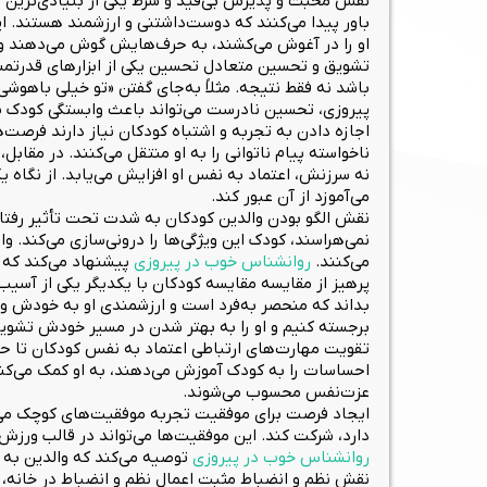
نقش محبت و پذیرش بی‌قید و شرط یکی از بنیادی‌ترین 
باور پیدا می‌کنند که دوست‌داشتنی و ارزشمند هستند. 
او را در آغوش می‌کشند، به حرف‌هایش گوش می‌دهند و بد
تشویق و تحسین متعادل تحسین یکی از ابزارهای قدرتمند
باشد نه فقط نتیجه. مثلاً به‌جای گفتن «تو خیلی باهو
پیروزی، تحسین نادرست می‌تواند باعث وابستگی کودک به
اجازه دادن به تجربه و اشتباه کودکان نیاز دارند فرصت‌ه
ناخواسته پیام ناتوانی را به او منتقل می‌کنند. در مقاب
نه سرزنش، اعتماد به نفس او افزایش می‌یابد. از نگاه ی
می‌آموزد از آن عبور کند.
نقش الگو بودن والدین کودکان به شدت تحت تأثیر رفتار و
نمی‌هراسند، کودک این ویژگی‌ها را درونی‌سازی می‌کند. وا
می‌کنند.
روانشناس خوب در پیروزی
پیشنهاد می‌کند که وا
پرهیز از مقایسه مقایسه کودکان با یکدیگر یکی از آسیب‌
بداند که منحصر به‌فرد است و ارزشمندی او به خودش وا
برجسته کنیم و او را به بهتر شدن در مسیر خودش تشویق
تقویت مهارت‌های ارتباطی اعتماد به نفس کودکان تا حد ز
احساسات را به کودک آموزش می‌دهند، به او کمک می‌کنند 
عزت‌نفس محسوب می‌شوند.
ایجاد فرصت برای موفقیت تجربه موفقیت‌های کوچک می‌توا
دارد، شرکت کند. این موفقیت‌ها می‌تواند در قالب ورز
روانشناس خوب در پیروزی
توصیه می‌کند که والدین به ع
نقش نظم و انضباط مثبت اعمال نظم و انضباط در خانه، د