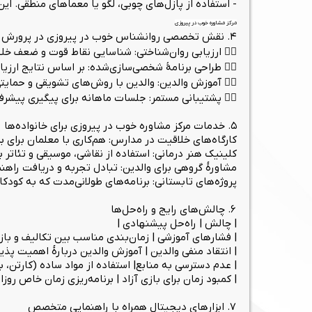
- استفاده از پازل‌های چوبی، لگو یا معماهای منطقی. ای
مرکز مشاوره خوب در پیروزی
۴. نقش تخصصی روانشناس خوب در پیروزی در پرورش خلاقیت
۱️⃣ ارزیابی روان‌شناختی: شناسایی نقاط قوت و ضعف خلاقیتی کودک.
۲️⃣ طراحی برنامهٔ شخصی‌سازی‌شده: بر اساس نتایج ارزیابی، برنامه‌ای متناسب با سن و سطح رشد کودک ارائه می‌شود.
۳️⃣ آموزش والدین: والدین با روش‌های تشویقی و حمایتی توسط روانشناس خوب در پیروزی آشنا می‌شوند.
۴️⃣ پشتیبانی مستمر: جلسات ماهانه برای پیگیری پیشرفت و تنظیم اهداف جدید.
۵. خدمات مرکز مشاوره خوب در پیروزی برای خانواده‌ها
کارگاه‌های خلاقیت در مدارس: هم‌کاری با معلمان برای بر
کلینیک‌ هنر درمانی: استفاده از نقاشی، موسیقی و تئاتر 
مشاورهٔ گروهی برای والدین: تبادل تجربه و دریافت راهن
پروژه‌های تابستانی: برنامه‌های طولانی‌مدت که به کودکان
۶. چالش‌های رایج و راه‌حل‌ها
| چالش | راه‌حل پیشنهادی |
| فشارهای آموزشی | زمان‌بندی مناسب بین تکالیف و بازی‌
| انتقاد منفی والدین | آموزش والدین دربارهٔ اهمیت پ
| عدم دسترسی به منابع| استفاده از مواد ساده (کارتن، 
| کمبود زمان برای بازی آزاد | برنامه‌ریزی زمان خاص روزانه (مثلاً ۳۰ دقیقه قبل 
۷. ابزارهای دیجیتال همراه با راهنمایی متخصص