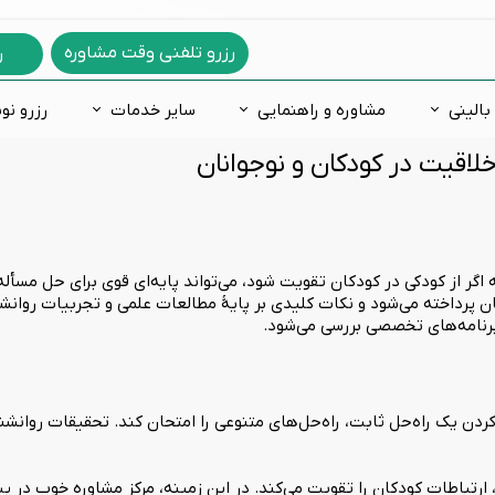
رزرو تلفنی وقت مشاوره
ر
بالینی
مشاوره و راهنمایی
سایر خدمات
رزرو نو
لاقیت در کودکان و نوجوانان
دگی
ه ازدواج
های روانشناسی
فعالی و نقص توجه
فوبيا و ترس
مشاوره خانواده
اختلالات یادگیری
مشاوره غیرحضوری
س فکری
ره شغلی
 شخصیت شناسی
لات خلقی و هیجانی
اختلالات جنسی
مشاوره آنلاین
اضطراب و ترس کودکان
رمانی
 درمانی
خصیت 16 عاملی کتل
روانپزشکی
مشاوره تلفنی
کاردرمانی ذهنی
 طرحواره
 اگر از کودکی در کودکان تقویت شود، می‌تواند پایه‌ای قوی برای حل مسأل
ت هوش
ن پرداخته می‌شود و نکات کلیدی بر پایهٔ مطالعات علمی و تجربیات روان
ٔ برنامه‌های تخصصی بررسی می‌شود.
عدادیابی تحصیلی و شغلی
کردن یک راه‌حل ثابت، راه‌حل‌های متنوعی را امتحان کند. تحقیقات روان
ارتباطات کودکان را تقویت می‌کند. در این زمینه، مرکز مشاوره خوب در پیر