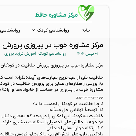
مرکز مشاوره حافظ
خانه
روانشناسی کودک
روانشناسی 
مرکز مشاوره خوب در پیروزی پرورش خ
مشاوره فردی
ارتقاء شناختی
اضطراب و استرس
ارزیابی و تشخیص روانی
افسر
مشاور
تست 
بیش 
۰۱ بهمن ۱۴۰۴
روانشناسی کودک
،
آموزش فرزند پروری
درمان دوقطبی
مشاوره تحصیلی
کودکان استثنائی
ارتقاء توجه و تمرکز
وسوا
مشاو
تست
اختلا
گروه درمانی
ارتقاء حافظه
آموزش فرزند پروری
زوج د
گفتار
تست ش
مرکز مشاوره خوب در پیروزی پرورش خلاقیت در کودکان
ارتقاء خلاقیت
روانشناسی نوجوانان
تست
خلاقیت یکی از مهم‌ترین مهارت‌های آینده‌نگرانه است که
تس
به بررسی راهکارهای عملی برای پرورش خلاقیت در کودکا
مشاوره خوب در پیروزی در حمایت از خانواده‌ها و ارائه
است
مرکز مشاوره خوب در پیروزی
۱. چرا خلاقیت در کودکان اهمیت دارد؟
۱.۱. توسعهٔ توانایی حل مسأله
خلاقیت به کودک این امکان را می‌دهد که به‌جای دنبال 
مواجهه با چالش‌های تحصیلی استقامت بیشتری دارند.
۱.۲. ارتقاء مهارت‌های اجتماعی
یادگیری بازی‌های نقش‌آفرینی یا کارهای گروهی خلاقانه، 