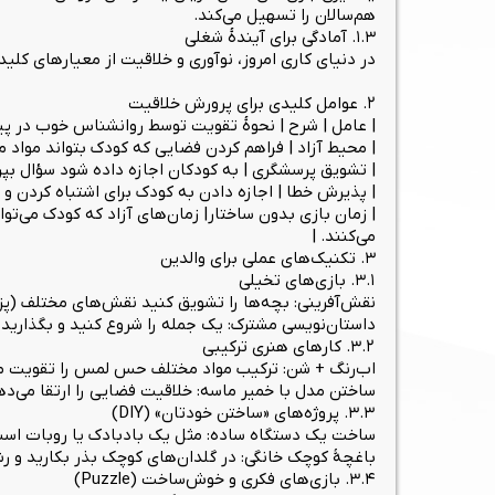
هم‌سالان را تسهیل می‌کند.
۱.۳. آمادگی برای آیندهٔ شغلی
در دنیای کاری امروز، نوآوری و خلاقیت از معیارهای کل
۲. عوامل کلیدی برای پرورش خلاقیت
| عامل | شرح | نحوهٔ تقویت توسط روانشناس خوب در پی
| محیط آزاد | فراهم کردن فضایی که کودک بتواند مواد م
| تشویق پرسشگری | به کودکان اجازه داده شود سؤال بپ
| پذیرش خطا | اجازه دادن به کودک برای اشتباه کردن و ی
می‌کنند. |
۳. تکنیک‌های عملی برای والدین
۳.۱. بازی‌های تخیلی
نقش‌آفرینی: بچه‌ها را تشویق کنید نقش‌های مختلف (پزش
داستان‌نویسی مشترک: یک جمله را شروع کنید و بگذارید
۳.۲. کارهای هنری ترکیبی
اب‌رنگ + شن: ترکیب مواد مختلف حس لمس را تقویت م
ساختن مدل با خمیر ماسه: خلاقیت فضایی را ارتقا می‌د
۳.۳. پروژه‌های «ساختن خودتان» (DIY)
ساخت یک دستگاه ساده: مثل یک بادبادک یا روبات اسب
باغچهٔ کوچک خانگی: در گلدان‌های کوچک بذر بکارید و ر
۳.۴. بازی‌های فکری و خوش‌ساخت (Puzzle)