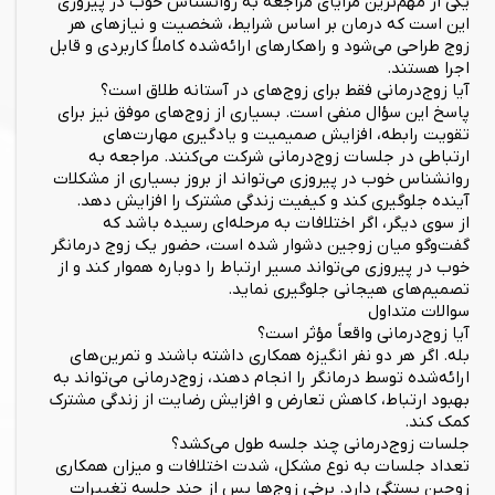
یکی از مهم‌ترین مزایای مراجعه به روانشناس خوب در پیروزی
این است که درمان بر اساس شرایط، شخصیت و نیازهای هر
زوج طراحی می‌شود و راهکارهای ارائه‌شده کاملاً کاربردی و قابل
اجرا هستند.
آیا زوج‌درمانی فقط برای زوج‌های در آستانه طلاق است؟
پاسخ این سؤال منفی است. بسیاری از زوج‌های موفق نیز برای
تقویت رابطه، افزایش صمیمیت و یادگیری مهارت‌های
ارتباطی در جلسات زوج‌درمانی شرکت می‌کنند. مراجعه به
روانشناس خوب در پیروزی می‌تواند از بروز بسیاری از مشکلات
آینده جلوگیری کند و کیفیت زندگی مشترک را افزایش دهد.
از سوی دیگر، اگر اختلافات به مرحله‌ای رسیده باشد که
گفت‌وگو میان زوجین دشوار شده است، حضور یک زوج درمانگر
خوب در پیروزی می‌تواند مسیر ارتباط را دوباره هموار کند و از
تصمیم‌های هیجانی جلوگیری نماید.
سوالات متداول
آیا زوج‌درمانی واقعاً مؤثر است؟
بله. اگر هر دو نفر انگیزه همکاری داشته باشند و تمرین‌های
ارائه‌شده توسط درمانگر را انجام دهند، زوج‌درمانی می‌تواند به
بهبود ارتباط، کاهش تعارض و افزایش رضایت از زندگی مشترک
کمک کند.
جلسات زوج‌درمانی چند جلسه طول می‌کشد؟
تعداد جلسات به نوع مشکل، شدت اختلافات و میزان همکاری
زوجین بستگی دارد. برخی زوج‌ها پس از چند جلسه تغییرات