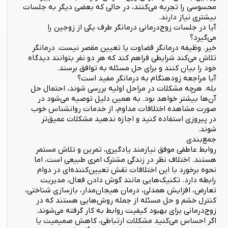
محسوسی را تجربه می‌کنند، در حالی که بعضی دیگر به جلسات
بیشتری نیاز دارند.
آیا در جلسات زوج‌درمانی درمانگر طرف یکی از زوجین را
می‌گیرد؟
خیر. وظیفه درمانگر قضاوت یا تعیین مقصر نیست. درمانگر
تلاش می‌کند شرایطی فراهم کند که هر دو نفر بتوانند دیدگاه
خود را بیان کنند و برای حل مسئله به توافق برسند.
آیا مراجعه زودهنگام به درمانگر مفید است؟
بله. هرچه مشکلات در مراحل اولیه بررسی شوند، احتمال حل
آن‌ها بیشتر خواهد بود. به همین دلیل توصیه می‌شود در
صورت مشاهده اختلافات مداوم، از خدمات روانشناس خوب
در پیروزی استفاده کنید و اجازه ندهید مشکلات عمیق‌تر
شوند.
جمع‌بندی
روابط عاطفی موفق نیازمند یادگیری، تمرین و تلاش مستمر
هستند. اختلاف نظر در زندگی مشترک امری طبیعی است، اما
نحوه برخورد با این اختلافات نقش تعیین‌کننده‌ای در دوام
رابطه دارد. تکنیک‌هایی مانند گوش دادن فعال، مدیریت
تعارض، افزایش همدلی، درمان هیجان‌مدار، بازسازی شناختی،
کنترل خشم و حل مسئله از جمله روش‌هایی هستند که در
زوج‌درمانی برای بهبود کیفیت روابط به کار گرفته می‌شوند.
اگر احساس می‌کنید مشکلات ارتباطی، کاهش صمیمیت یا