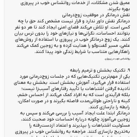
عمیق شدن مشکلات، از خدمات روانشناس خوب در پیروزی
بهره بگیرند.
نقش درمانگر در موفقیت زوج‌درمانی
درمانگر نقش داور ندارد و قرار نیست مشخص کند حق با چه
کسی است. او تلاش می‌کند فضای امنی ایجاد کند تا هر دو نفر
بتوانند احساسات، نگرانی‌ها و نیازهای خود را بدون ترس بیان
کنند. یک زوج درمانگر خوب در پیروزی با استفاده از روش‌های
علمی، مسیر گفت‌وگو را هدایت کرده و به زوجین کمک می‌کند
راهکارهایی متناسب با شرایط زندگی خود پیدا کنند.
روانشناس خوب در پیروزی
۹. تکنیک بخشش و ترمیم رابطه
یکی از مهم‌ترین تکنیک‌هایی که در جلسات زوج‌درمانی مورد
استفاده قرار می‌گیرد، آموزش بخشش است. بخشش به معنای
نادیده گرفتن اشتباهات یا تأیید رفتارهای آسیب‌زا نیست؛
بلکه فرآیندی است که به افراد کمک می‌کند از احساس خشم،
کینه و ناراحتی طولانی‌مدت فاصله بگیرند و در صورت امکان،
رابطه را بازسازی کنند.
درمانگر ابتدا علت ایجاد آسیب را بررسی می‌کند و سپس به
زوجین می‌آموزد چگونه درباره احساسات خود صحبت کنند،
مسئولیت اشتباهات را بپذیرند و اعتماد ازدست‌رفته را
به‌تدریج بازسازی کنند. مراجعه به روانشناس خوب در پیروزی