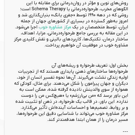
روش‌های نوین و مؤثر در روان‌درمانی برای مقابله با این
الگوهای مخرب، طرحواره‌درمانی یا Schema Therapy است؛
روشی که در دهه ۱۹۹۰ توسط «جفری یانگ» بنیان‌گذاری شد و
امروز به‌طور گسترده در بسیاری از کشورهای جهان از جمله
ایران، توسط متخصصان در یک
مرکز مشاوره خوب
اجرا می‌شود.
در این مقاله به بررسی جامع طرحواره‌درمانی، مزایا، اهداف،
ساختار درمان، تکنیک‌ها، کاربردهای بالینی و نقش کلیدی مرکز
مشاوره خوب در موفقیت آن خواهیم پرداخت.
بخش اول: تعریف طرحواره و ریشه‌های آن
طرحواره‌ها ساختارهای ذهنی پایداری هستند که از تجربیات
اولیه زندگی نشئت می‌گیرند. آن‌ها نحوه تفسیر انسان از خود،
دیگران و جهان پیرامون را شکل می‌دهند. برای مثال، کودکی که
همواره از سوی والدینش نادیده گرفته شده، ممکن است به
این باور برسد که «من بی‌ارزشم» یا «هیچ‌کس من را دوست
ندارد». این باور، در قالب یک طرحواره، در ذهن او تثبیت شده
و بر روابط، تصمیم‌ها و احساسات آینده‌اش تأثیر می‌گذارد.
مرکز مشاوره خوب می‌تواند با شناسایی دقیق این طرحواره‌ها،
مسیر درمان را از همان ابتدا هدفمندتر کند.
---