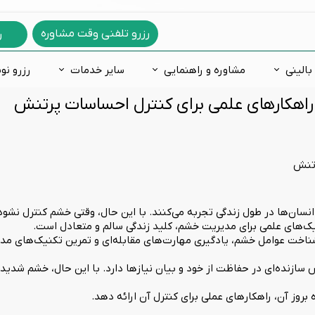
رزرو تلفنی وقت مشاوره
ر
بالینی
مشاوره و راهنمایی
سایر خدمات
رزرو نو
راهکارهای علمی برای کنترل احساسات پرتنش
دگی
ه ازدواج
های روانشناسی
فعالی و نقص توجه
فوبيا و ترس
مشاوره خانواده
اختلالات یادگیری
مشاوره غیرحضوری
س فکری
ره شغلی
 شخصیت شناسی
لات خلقی و هیجانی
اختلالات جنسی
مشاوره آنلاین
اضطراب و ترس کودکان
رمانی
 درمانی
خصیت 16 عاملی کتل
روانپزشکی
مشاوره تلفنی
کاردرمانی ذهنی
رتنش
 طرحواره
ت هوش
ن‌ها در طول زندگی تجربه می‌کنند. با این حال، وقتی خشم کنترل نشود،
عدادیابی تحصیلی و شغلی
یک‌های علمی برای مدیریت خشم، کلید زندگی سالم و متعادل است.
 شناخت عوامل خشم، یادگیری مهارت‌های مقابله‌ای و تمرین تکنیک‌های م
نده‌ای در حفاظت از خود و بیان نیازها دارد. با این حال، خشم شدید یا
روز آن، راهکارهای عملی برای کنترل آن ارائه دهد.