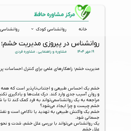
مرکز مشاوره حافظ
خانه
روانشناسی کودک
روانشناسی 
روانشناس در پیروزی مدیریت خشم؛ 
مشاوره فردی
ارتقاء شناختی
اضطراب و استرس
ارزیابی و تشخیص روانی
افسر
مشاور
تست 
بیش 
۱۹ مهر ۱۴۰۴
مشاوره و راهنمایی
،
مشاوره فردی
درمان دوقطبی
مشاوره تحصیلی
کودکان استثنائی
ارتقاء توجه و تمرکز
وسوا
مشاو
تست
اختلا
گروه درمانی
ارتقاء حافظه
آموزش فرزند پروری
زوج د
گفتار
تست ش
مدیریت خشم؛ راهکارهای علمی برای کنترل احساسات پ
ارتقاء خلاقیت
روانشناسی نوجوانان
تست
تس
خشم یک احساس طبیعی و اجتناب‌ناپذیر است که همه انسا
است
و روان آسیب جدی وارد کند. درک علت‌ها و یادگیری تکن
مراجعه به یک روانشناسمی‌تواند به فرد کمک کند تا با
خشم چیست و چرا ایجاد می‌شود؟
خشم یک واکنش طبیعی به تهدید یا ناکامی است و نقش ساز
جسمانی شود.
یک روانشناس می‌تواند با بررسی علل خشم، شدت و نحوه ب
علل خشم