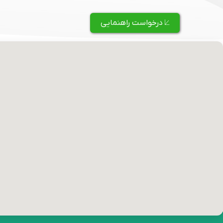
درخواست راهنمایی ⟀