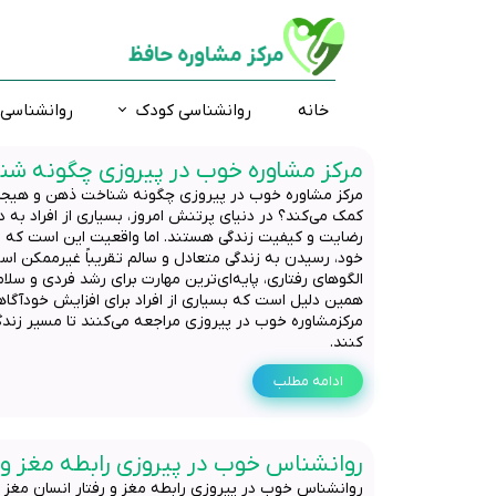
مرکز مشاوره حافظ
خانه
روانشناسی کودک
روانشناسی 
مرکز مشاوره خوب در پیروزی چگونه شن
مشاوره فردی
ارتقاء شناختی
اضطراب و استرس
ارزیابی و تشخیص روانی
افسر
مشاور
تست 
بیش 
مرکز مشاوره خوب در پیروزی چگونه شناخت ذهن و هیجان
درمان دوقطبی
مشاوره تحصیلی
کودکان استثنائی
ارتقاء توجه و تمرکز
وسوا
مشاو
تست
اختلا
کمک می‌کند؟ در دنیای پرتنش امروز، بسیاری از افراد به د
گروه درمانی
ارتقاء حافظه
آموزش فرزند پروری
زوج د
گفتار
تست ش
رضایت و کیفیت زندگی هستند. اما واقعیت این است که
خود، رسیدن به زندگی متعادل و سالم تقریباً غیرممکن است
ارتقاء خلاقیت
روانشناسی نوجوانان
تست
الگوهای رفتاری، پایه‌ای‌ترین مهارت برای رشد فردی و س
همین دلیل است که بسیاری از افراد برای افزایش خودآگا
تس
مرکزمشاوره خوب در پیروزی مراجعه می‌کنند تا مسیر زندگی
است
کنند.
ادامه مطلب
روانشناس خوب در پیروزی رابطه مغز و 
روانشناس خوب در پیروزی رابطه مغز و رفتار انسان مغز 