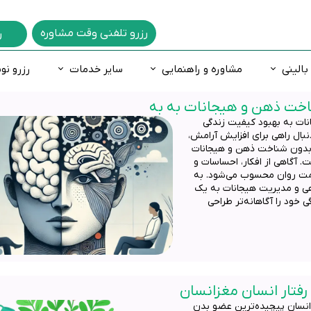
رزرو تلفنی وقت مشاوره
ر
بالینی
مشاوره و راهنمایی
سایر خدمات
رزرو نو
اخت ذهن و هیجانات به به
دگی
ه ازدواج
های روانشناسی
فعالی و نقص توجه
فوبيا و ترس
مشاوره خانواده
اختلالات یادگیری
مشاوره غیرحضوری
ات به بهبود کیفیت زندگی
س فکری
ره شغلی
 شخصیت شناسی
لات خلقی و هیجانی
اختلالات جنسی
مشاوره آنلاین
اضطراب و ترس کودکان
نبال راهی برای افزایش آرامش،
رمانی
 درمانی
خصیت 16 عاملی کتل
روانپزشکی
مشاوره تلفنی
کاردرمانی ذهنی
 بدون شناخت ذهن و هیجانات
. آگاهی از افکار، احساسات و
 طرحواره
لامت روان محسوب می‌شود. به
هی و مدیریت هیجانات به یک
ت هوش
 خود را آگاهانه‌تر طراحی
عدادیابی تحصیلی و شغلی
رفتار انسان مغزانسان
انسان پیچیده‌ترین عضو بدن